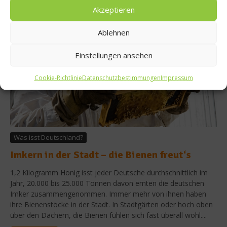
Akzeptieren
Ablehnen
Einstellungen ansehen
Cookie-Richtlinie
Datenschutzbestimmungen
Impressum
Was isst Deutschland?
Imkern in der Stadt – die Bienen freut‘s
1,2 Kilogramm Honig isst jeder Deutsche durchschnittlich im
Jahr, 20.000 bis 25.000 Tonnen davon ernten die deutschen
Imker zusammengenommen. Immer mehr von ihnen haben
ihre Bienenstöcke in der Stadt. In Stadtgärten oder hoch oben
über den Dächern, die Bienen fühlen sich fast überall wohl....