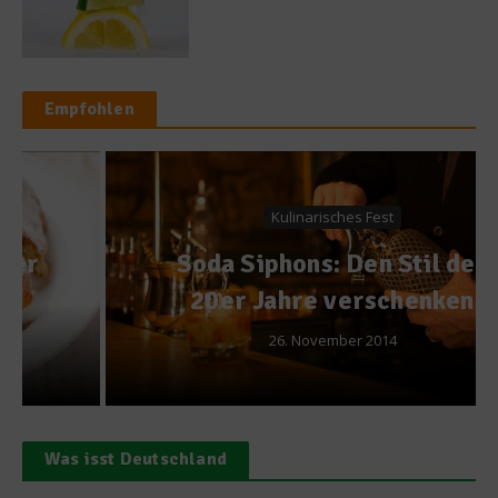
Empfohlen
Kulinarisches Fest
Soda Siphons: Den Stil der
20er Jahre verschenken
26. November 2014
Was isst Deutschland