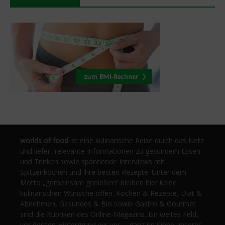
worlds of food
ist eine kulinarische Reise durch das Netz
und liefert relevante Informationen zu gesundem Essen
und Trinken sowie spannende Interviews mit
Spitzenköchen und ihre besten Rezepte. Unter dem
Motto „gemeinsam genießen“ bleiben hier keine
kulinarischen Wünsche offen. Kochen & Rezepte, Diät &
Abnehmen, Gesundes & Bio sowie Gastro & Gourmet
sind die Rubriken des Online-Magazins. Ein weites Feld,
vor dessen Hintergrund wir uns – ganz im Sinne unseres