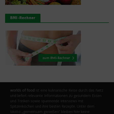
BMI-Rechner
worlds of food
ist eine kulinarische Reise durch das Netz
und liefert relevante Informationen zu gesundem Essen
und Trinken sowie spannende Interviews mit
Spitzenköchen und ihre besten Rezepte. Unter dem
Motto „gemeinsam genießen“ bleiben hier keine