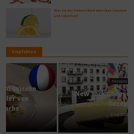
Was ist der Unterschied zwischen Limonen
und Limetten?
Empfohlen
Rezepte
New York Cheesecake – Das
Rezept
4. Juli 2022