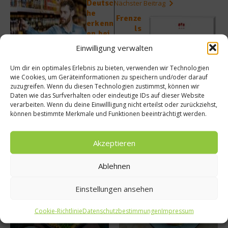
Deutsc
Nächster Beitrag
he
Frenze
erkenn
ls
en bei
Weins
Bierm
Einwilligung verwalten
chule
arken
2
kaum
Um dir ein optimales Erlebnis zu bieten, verwenden wir Technologien
Unters
wie Cookies, um Geräteinformationen zu speichern und/oder darauf
chiede
zuzugreifen. Wenn du diesen Technologien zustimmst, können wir
Daten wie das Surfverhalten oder eindeutige IDs auf dieser Website
verarbeiten. Wenn du deine Einwillligung nicht erteilst oder zurückziehst,
können bestimmte Merkmale und Funktionen beeinträchtigt werden.
Akzeptieren
Ähnliche Beiträge
Ablehnen
Einstellungen ansehen
Cookie-Richtlinie
Datenschutzbestimmungen
Impressum