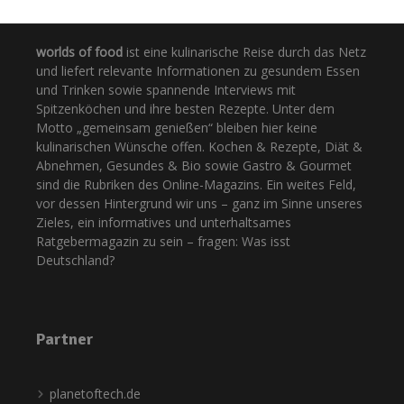
worlds of food
ist eine kulinarische Reise durch das Netz
und liefert relevante Informationen zu gesundem Essen
und Trinken sowie spannende Interviews mit
Spitzenköchen und ihre besten Rezepte. Unter dem
Motto „gemeinsam genießen“ bleiben hier keine
kulinarischen Wünsche offen. Kochen & Rezepte, Diät &
Abnehmen, Gesundes & Bio sowie Gastro & Gourmet
sind die Rubriken des Online-Magazins. Ein weites Feld,
vor dessen Hintergrund wir uns – ganz im Sinne unseres
Zieles, ein informatives und unterhaltsames
Ratgebermagazin zu sein – fragen: Was isst
Deutschland?
Partner
planetoftech.de