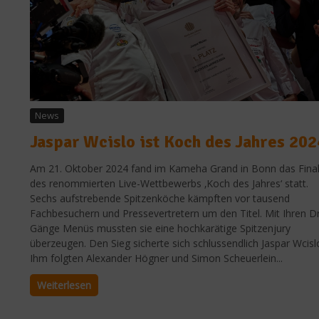
News
Jaspar Wcislo ist Koch des Jahres 202
Am 21. Oktober 2024 fand im Kameha Grand in Bonn das Fina
des renommierten Live-Wettbewerbs ‚Koch des Jahres‘ statt.
Sechs aufstrebende Spitzenköche kämpften vor tausend
Fachbesuchern und Pressevertretern um den Titel. Mit Ihren Dr
Gänge Menüs mussten sie eine hochkarätige Spitzenjury
überzeugen. Den Sieg sicherte sich schlussendlich Jaspar Wcisl
Ihm folgten Alexander Högner und Simon Scheuerlein...
Weiterlesen