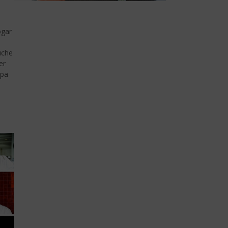
ogar
üche
er
opa