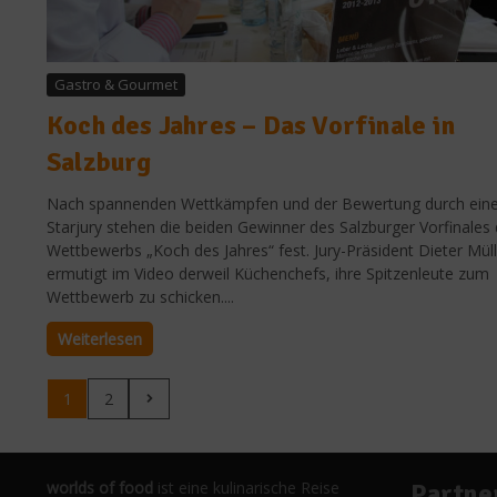
Gastro & Gourmet
Koch des Jahres – Das Vorfinale in
Salzburg
Nach spannenden Wettkämpfen und der Bewertung durch ein
Starjury stehen die beiden Gewinner des Salzburger Vorfinales
Wettbewerbs „Koch des Jahres“ fest. Jury-Präsident Dieter Müll
ermutigt im Video derweil Küchenchefs, ihre Spitzenleute zum
Wettbewerb zu schicken....
Weiterlesen
1
2
worlds of food
ist eine kulinarische Reise
Partne