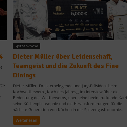
Spitzenköche
4
Dieter Müller über Leidenschaft,
Teamgeist und die Zukunft des Fine
le
Dinings
ei-
Dieter Müller, Dreisternelegende und Jury-Präsident beim
Kochwettbewerb „Koch des Jahres„, im Interview über die
o.
Bedeutung des Wettbewerbs, über seine beeindruckende Karri
seine Küchenphilosophie und die Herausforderungen für die
nächste Generation von Köchen in der Spitzengastronomie....
Weiterlesen