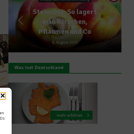
News
Metaxa zum Sammeln
14. Juli 2017
Was isst Deutschland
sen
IDs