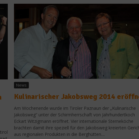
News
Kulinarischer Jakobsweg 2014 eröffn
h
Am Wochenende wurde im Tiroler Paznaun der „Kulinarische
Jakobsweg“ unter der Schirmherrschaft von Jahrhundertkoch
Eckart Witzigmann eröffnet. Vier internationale Sterneköche
brachten damit ihre speziell für den Jakobsweg kreierten Geric
irol
aus regionalen Produkten in die Berghütten....
Stoppt die Verschwendung
gart