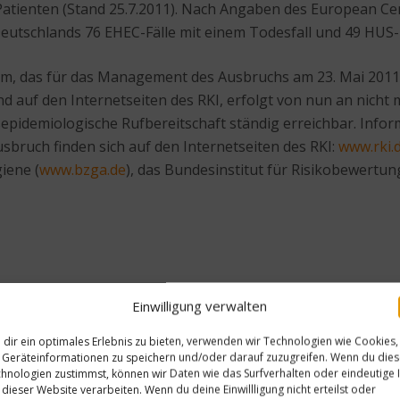
atienten (Stand 25.7.2011). Nach Angaben des European Cen
tschlands 76 EHEC-Fälle mit einem Todesfall und 49 HUS-Fä
, das für das Management des Ausbruchs am 23. Mai 2011 i
nd auf den Internetseiten des RKI, erfolgt von nun an nich
onsepidemiologische Rufbereitschaft ständig erreichbar. In
sbruch finden sich auf den Internetseiten des RKI:
www.rki.
iene (
www.bzga.de
), das Bundesinstitut für Risikobewer
Einwilligung verwalten
dir ein optimales Erlebnis zu bieten, verwenden wir Technologien wie Cookies,
Geräteinformationen zu speichern und/oder darauf zuzugreifen. Wenn du die
hnologien zustimmst, können wir Daten wie das Surfverhalten oder eindeutige 
Nächster Beitrag
 dieser Website verarbeiten. Wenn du deine Einwillligung nicht erteilst oder