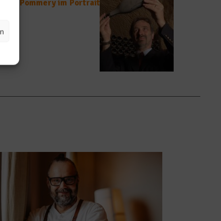
r von Pommery im Portrait
en