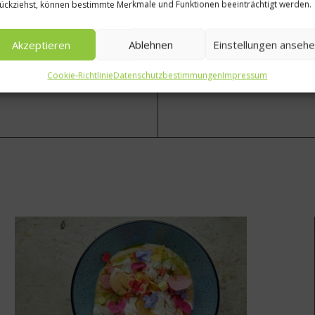
ion auf Studie
Thierry Gasco, Kellermeiste
ückziehst, können bestimmte Merkmale und Funktionen beeinträchtigt werden.
Akzeptieren
Ablehnen
Einstellungen anseh
Cookie-Richtlinie
Datenschutzbestimmungen
Impressum