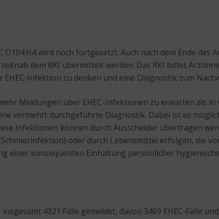
t
EC O104:H4 wird noch fortgesetzt. Auch nach dem Ende des 
zeitnah dem RKI übermittelt werden. Das RKI bittet Ärztinne
ner EHEC-Infektion zu denken und eine Diagnostik zum Nachw
mehr Meldungen über EHEC-Infektionen zu erwarten als in 
ne vermehrt durchgeführte Diagnostik. Dabei ist es mögli
Diese Infektionen können durch Ausscheider übertragen we
chmierinfektion) oder durch Lebensmittel erfolgen, die von
ung einer konsequenten Einhaltung persönlicher hygienisc
nsgesamt 4321 Fälle gemeldet, davon 3469 EHEC-Fälle und 