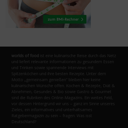
worlds of food
ist eine kulinarische Reise durch das Netz
und liefert relevante Informationen zu gesundem Essen
und Trinken sowie spannende Interviews mit
Spitzenköchen und ihre besten Rezepte. Unter dem
Motto „gemeinsam genießen“ bleiben hier keine
kulinarischen Wünsche offen. Kochen & Rezepte, Diät &
Abnehmen, Gesundes & Bio sowie Gastro & Gourmet
sind die Rubriken des Online-Magazins. Ein weites Feld,
vor dessen Hintergrund wir uns – ganz im Sinne unseres
Zieles, ein informatives und unterhaltsames
Ratgebermagazin zu sein – fragen: Was isst
Deutschland?