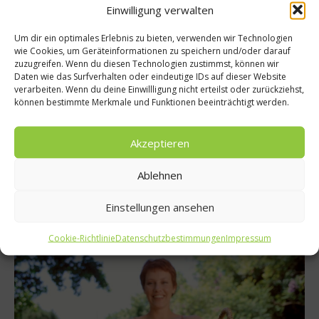
Einwilligung verwalten
Um dir ein optimales Erlebnis zu bieten, verwenden wir Technologien
wie Cookies, um Geräteinformationen zu speichern und/oder darauf
zuzugreifen. Wenn du diesen Technologien zustimmst, können wir
Daten wie das Surfverhalten oder eindeutige IDs auf dieser Website
Gastro & Gourmet
verarbeiten. Wenn du deine Einwillligung nicht erteilst oder zurückziehst,
können bestimmte Merkmale und Funktionen beeinträchtigt werden.
Das Rheingau Gourmet Festival 2013
Die schöne Weinregion Rheingau, 20 Spitzenköche, die einen
Akzeptieren
Sterne-Schnitt von 2,4 und ihre hervorragenden Gerichte
mitbringen, und ausgezeichnete Weine aus aller Welt: Das sind
Ablehnen
die Zutaten für das Rheingau Gourmet Festival, das in diesem
Jahr bereits zum 17. Mal stattfindet....
Einstellungen ansehen
Weiterlesen
Cookie-Richtlinie
Datenschutzbestimmungen
Impressum