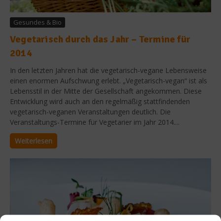
Gesundes & Bio
Vegetarisch durch das Jahr – Termine für
2014
In den letzten Jahren hat die vegetarisch-vegane Lebensweise
einen enormen Aufschwung erlebt. „Vegetarisch-vegan“ ist als
Lebensstil in der Mitte der Gesellschaft angekommen. Diese
Entwicklung wird auch an den regelmäßig stattfindenden
vegetarisch-veganen Veranstaltungen deutlich. Die
Veranstaltungs-Termine für Vegetarier im Jahr 2014....
Weiterlesen