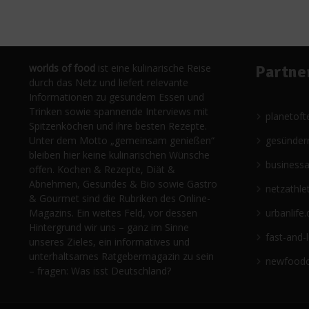
worlds of food
ist eine kulinarische Reise
Partne
durch das Netz und liefert relevante
Informationen zu gesundem Essen und
Trinken sowie spannende Interviews mit
planetoft
Spitzenköchen und ihre besten Rezepte.
Unter dem Motto „gemeinsam genießen“
gesünder
bleiben hier keine kulinarischen Wünsche
business
offen. Kochen & Rezepte, Diät &
Abnehmen, Gesundes & Bio sowie Gastro
netzathle
& Gourmet sind die Rubriken des Online-
Magazins. Ein weites Feld, vor dessen
urbanlife.
Hintergrund wir uns – ganz im Sinne
fast-and-
unseres Zieles, ein informatives und
unterhaltsames Ratgebermagazin zu sein
newfoodc
– fragen: Was isst Deutschland?