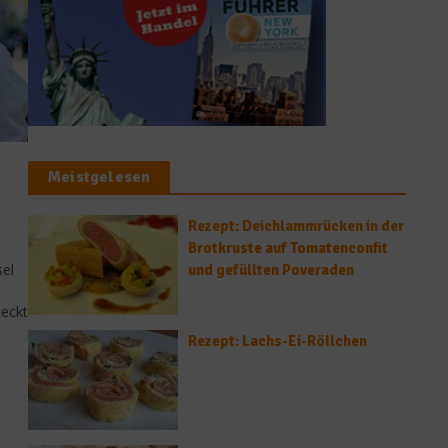
Meistgelesen
Rezept: Deichlammrücken in der
Brotkruste auf Tomatenconfit
sel
und gefüllten Poveraden
teckt
Rezept: Lachs-Ei-Röllchen