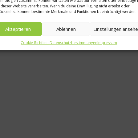
hnologien zustimmst, können wir Daten wie das Surfverhalten oder eindeutige 
Skispaß und
 dieser Website verarbeiten. Wenn du deine Einwillligung nicht erteilst oder
ückziehst, können bestimmte Merkmale und Funktionen beeinträchtigt werden.
Kaiserschmarr
Genuss-Rezept au
Akzeptieren
Ablehnen
Einstellungen anseh
Tirolerhaus
Cookie-Richtlinie
Datenschutzbestimmungen
Impressum
14. Januar 2020