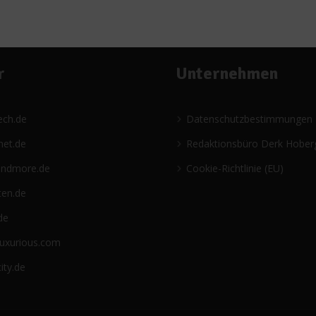
r
Unternehmen
ech.de
Datenschutzbestimmungen
net.de
Redaktionsbüro Derk Hober
andmore.de
Cookie-Richtlinie (EU)
ten.de
de
luxurious.com
ity.de