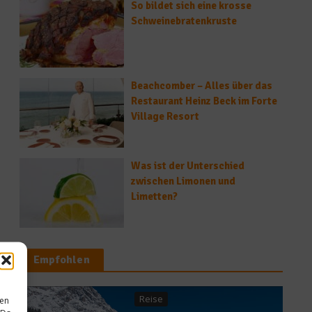
So bildet sich eine krosse
Schweinebratenkruste
Beachcomber – Alles über das
Restaurant Heinz Beck im Forte
Village Resort
Was ist der Unterschied
zwischen Limonen und
Limetten?
Empfohlen
sen