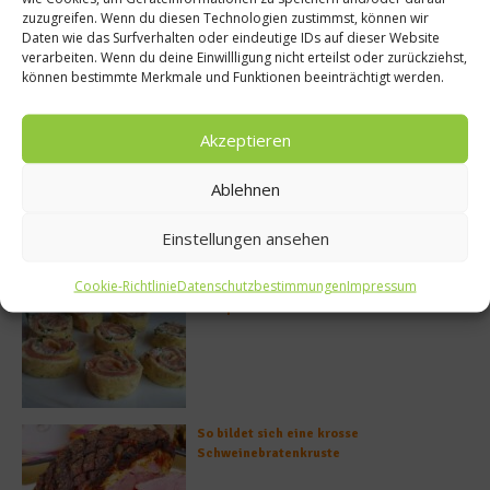
zuzugreifen. Wenn du diesen Technologien zustimmst, können wir
Daten wie das Surfverhalten oder eindeutige IDs auf dieser Website
verarbeiten. Wenn du deine Einwillligung nicht erteilst oder zurückziehst,
können bestimmte Merkmale und Funktionen beeinträchtigt werden.
Meistgelesen
Akzeptieren
Rezept: Deichlammrücken in der
Ablehnen
Brotkruste auf Tomatenconfit und
gefüllten Poveraden
Einstellungen ansehen
Cookie-Richtlinie
Datenschutzbestimmungen
Impressum
Rezept: Lachs-Ei-Röllchen
So bildet sich eine krosse
Schweinebratenkruste