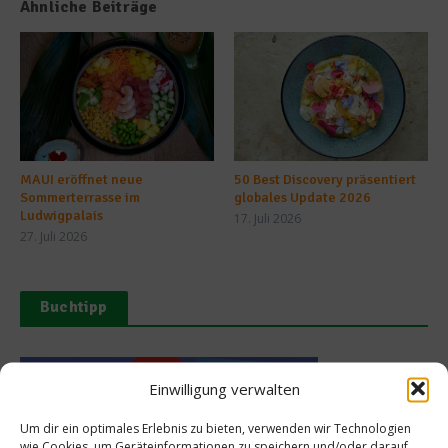
Ähnliche Beiträge
MAUI eröffnet neue
50 Best Discovery präsentiert
Sommerterrasse im
globales Update 2026
Ludwigpalais
17. Juli 2026
27. Juli 2026
Buchtipp
Einwilligung verwalten
Um dir ein optimales Erlebnis zu bieten, verwenden wir Technologien
wie Cookies, um Geräteinformationen zu speichern und/oder darauf