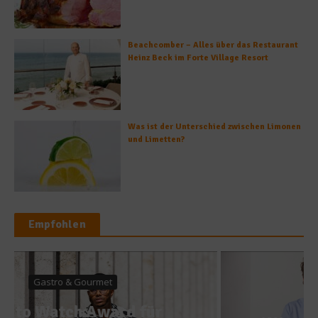
Beachcomber – Alles über das Restaurant
Heinz Beck im Forte Village Resort
Was ist der Unterschied zwischen Limonen
und Limetten?
Empfohlen
Kochbücher