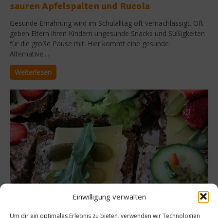
sauren Apfelspalten und Rucola
Gesunde Ernährung wird im Schulalltag oft vernachlässigt. Oft
geben Eltern ihren Kindern ungesunde Snacks und Süßigkeiten
für die große Pause mit. Hier kommt eine gesunde
Alternative....
Weiterlesen
Einwilligung verwalten
Rezepte
Um dir ein optimales Erlebnis zu bieten, verwenden wir Technologien