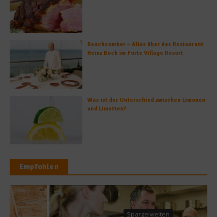
Beachcomber – Alles über das Restaurant
Heinz Beck im Forte Village Resort
Was ist der Unterschied zwischen Limonen
und Limetten?
Empfohlen
Spargelwelten