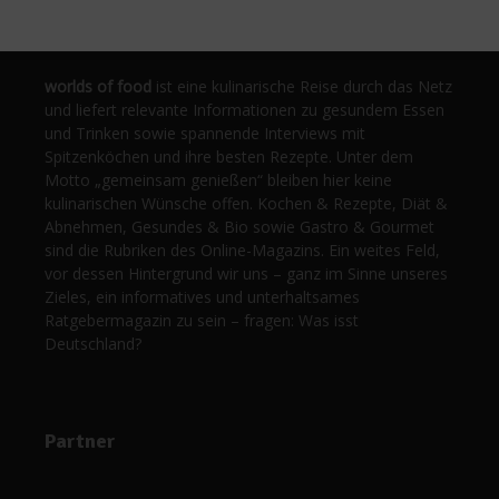
worlds of food
ist eine kulinarische Reise durch das Netz
und liefert relevante Informationen zu gesundem Essen
und Trinken sowie spannende Interviews mit
Spitzenköchen und ihre besten Rezepte. Unter dem
Motto „gemeinsam genießen“ bleiben hier keine
kulinarischen Wünsche offen. Kochen & Rezepte, Diät &
Abnehmen, Gesundes & Bio sowie Gastro & Gourmet
sind die Rubriken des Online-Magazins. Ein weites Feld,
vor dessen Hintergrund wir uns – ganz im Sinne unseres
Zieles, ein informatives und unterhaltsames
Ratgebermagazin zu sein – fragen: Was isst
Deutschland?
Partner