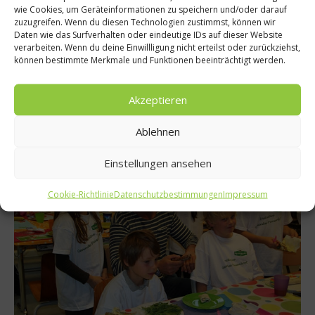
wie Cookies, um Geräteinformationen zu speichern und/oder darauf
Gesundes Pausenbrot: Roggenbrot mit Ei,
zuzugreifen. Wenn du diesen Technologien zustimmst, können wir
Käse und Essiggurken
Daten wie das Surfverhalten oder eindeutige IDs auf dieser Website
verarbeiten. Wenn du deine Einwillligung nicht erteilst oder zurückziehst,
Um in der Schule konzentriert und fit zu sein, brauchen Kinder
können bestimmte Merkmale und Funktionen beeinträchtigt werden.
genügend Energie. Die erhalten sie am besten durch ein
gesundes und leckeres Pausenbrot. So könnte dieses
Akzeptieren
aussehen....
Weiterlesen
Ablehnen
Einstellungen ansehen
Cookie-Richtlinie
Datenschutzbestimmungen
Impressum