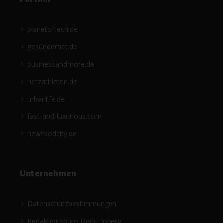
planetoftech.de
gesündernet.de
businessandmore.de
netzathleten.de
urbanlife.de
fast-and-luxurious.com
newfoodcity.de
Unternehmen
Datenschutzbestimmungen
Redaktionsbüro Derk Hoberg