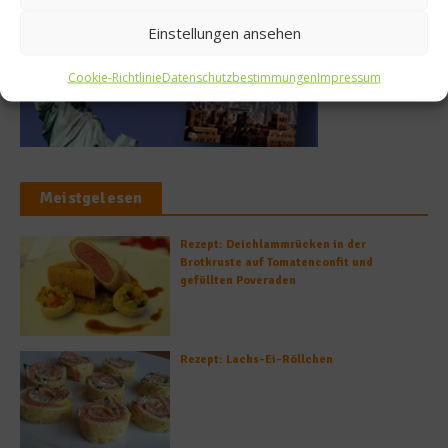
Einstellungen ansehen
Cookie-Richtlinie
Datenschutzbestimmungen
Impressum
Meistgelesen
Rezept: Deichlammrücken in der
Brotkruste auf Tomatenconfit und
gefüllten Poveraden
Rezept: Lachs-Ei-Röllchen