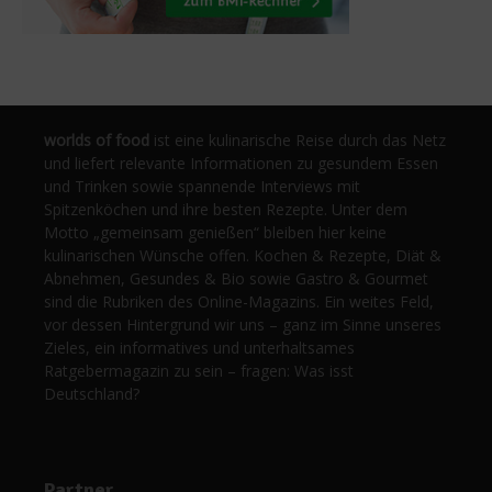
worlds of food
ist eine kulinarische Reise durch das Netz
und liefert relevante Informationen zu gesundem Essen
und Trinken sowie spannende Interviews mit
Spitzenköchen und ihre besten Rezepte. Unter dem
Motto „gemeinsam genießen“ bleiben hier keine
kulinarischen Wünsche offen. Kochen & Rezepte, Diät &
Abnehmen, Gesundes & Bio sowie Gastro & Gourmet
sind die Rubriken des Online-Magazins. Ein weites Feld,
vor dessen Hintergrund wir uns – ganz im Sinne unseres
Zieles, ein informatives und unterhaltsames
Ratgebermagazin zu sein – fragen: Was isst
Deutschland?
Partner