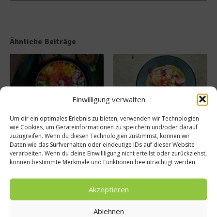
Ähnliche Beiträge
Einwilligung verwalten
Um dir ein optimales Erlebnis zu bieten, verwenden wir Technologien
MAUI eröffnet neue
50 Best Discovery präsentiert
wie Cookies, um Geräteinformationen zu speichern und/oder darauf
Sommerterrasse im
globales Update 2026
zuzugreifen. Wenn du diesen Technologien zustimmst, können wir
Ludwigpalais
17. Juli 2026
Daten wie das Surfverhalten oder eindeutige IDs auf dieser Website
27. Juli 2026
verarbeiten. Wenn du deine Einwillligung nicht erteilst oder zurückziehst,
können bestimmte Merkmale und Funktionen beeinträchtigt werden.
Buchtipp
Akzeptieren
Ablehnen