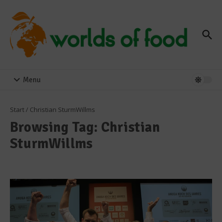
Zum Inhalt springen
Menu
Start
/
Christian SturmWillms
Browsing Tag: Christian
SturmWillms