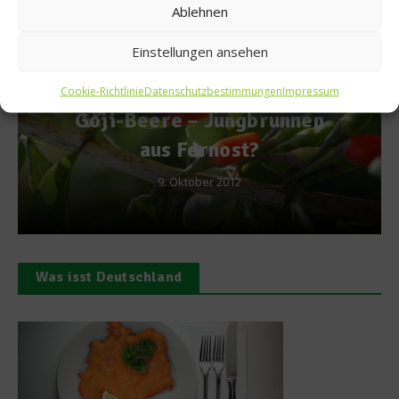
Ablehnen
Einstellungen ansehen
News
Cookie-Richtlinie
Datenschutzbestimmungen
Impressum
runnen
Geisels Werneckhof zi
Ende Juli 2017 ins Grü
1. Juni 2017
Was isst Deutschland