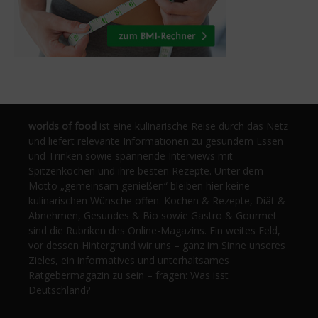
worlds of food
ist eine kulinarische Reise durch das Netz
und liefert relevante Informationen zu gesundem Essen
und Trinken sowie spannende Interviews mit
Spitzenköchen und ihre besten Rezepte. Unter dem
Motto „gemeinsam genießen“ bleiben hier keine
kulinarischen Wünsche offen. Kochen & Rezepte, Diät &
Abnehmen, Gesundes & Bio sowie Gastro & Gourmet
sind die Rubriken des Online-Magazins. Ein weites Feld,
vor dessen Hintergrund wir uns – ganz im Sinne unseres
Zieles, ein informatives und unterhaltsames
Ratgebermagazin zu sein – fragen: Was isst
Deutschland?