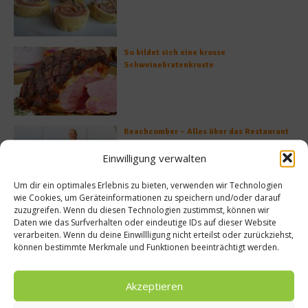
So bildet sich eine krosse
Schweinebratenkruste
Beachcomber – Alles über das Restaurant
Heinz Beck im Forte Village Resort
Einwilligung verwalten
Um dir ein optimales Erlebnis zu bieten, verwenden wir Technologien
wie Cookies, um Geräteinformationen zu speichern und/oder darauf
zuzugreifen. Wenn du diesen Technologien zustimmst, können wir
Was ist der Unterschied zwischen Limonen
Daten wie das Surfverhalten oder eindeutige IDs auf dieser Website
und Limetten?
verarbeiten. Wenn du deine Einwillligung nicht erteilst oder zurückziehst,
können bestimmte Merkmale und Funktionen beeinträchtigt werden.
Akzeptieren
Empfohlen