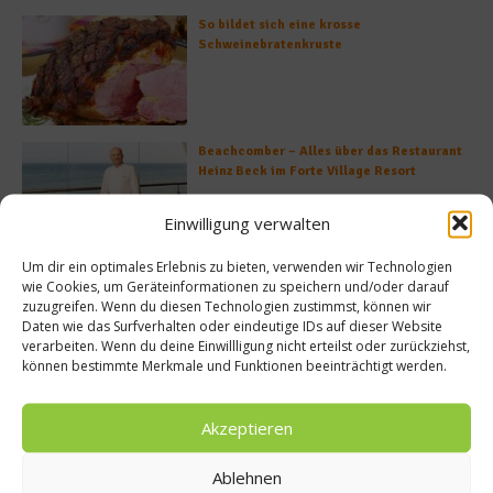
So bildet sich eine krosse
Schweinebratenkruste
Beachcomber – Alles über das Restaurant
Heinz Beck im Forte Village Resort
Einwilligung verwalten
Um dir ein optimales Erlebnis zu bieten, verwenden wir Technologien
Was ist der Unterschied zwischen Limonen
wie Cookies, um Geräteinformationen zu speichern und/oder darauf
und Limetten?
zuzugreifen. Wenn du diesen Technologien zustimmst, können wir
Daten wie das Surfverhalten oder eindeutige IDs auf dieser Website
verarbeiten. Wenn du deine Einwillligung nicht erteilst oder zurückziehst,
können bestimmte Merkmale und Funktionen beeinträchtigt werden.
Akzeptieren
Empfohlen
Ablehnen