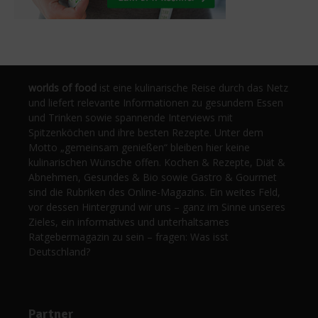
worlds of food
ist eine kulinarische Reise durch das Netz
und liefert relevante Informationen zu gesundem Essen
und Trinken sowie spannende Interviews mit
Spitzenköchen und ihre besten Rezepte. Unter dem
Motto „gemeinsam genießen“ bleiben hier keine
kulinarischen Wünsche offen. Kochen & Rezepte, Diät &
Abnehmen, Gesundes & Bio sowie Gastro & Gourmet
sind die Rubriken des Online-Magazins. Ein weites Feld,
vor dessen Hintergrund wir uns – ganz im Sinne unseres
Zieles, ein informatives und unterhaltsames
Ratgebermagazin zu sein – fragen: Was isst
Deutschland?
Partner