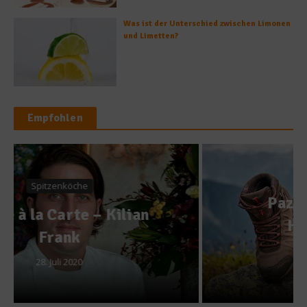
Was ist der Unterschied zwischen Limonen
und Limetten?
Empfohlen
News
Paznaun: Regionaler
Hochgenuss im
Hochgebirge
8. Juni 2021