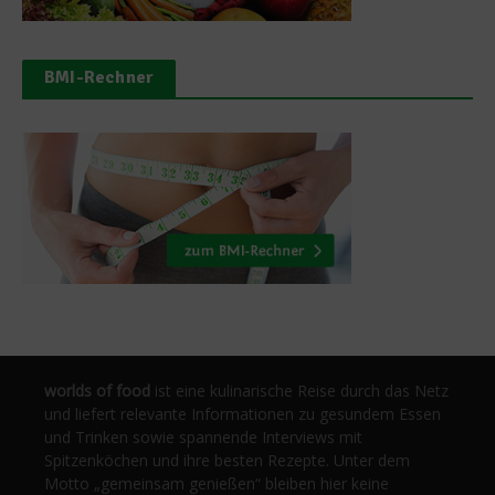
BMI-Rechner
worlds of food
ist eine kulinarische Reise durch das Netz
und liefert relevante Informationen zu gesundem Essen
und Trinken sowie spannende Interviews mit
Spitzenköchen und ihre besten Rezepte. Unter dem
Motto „gemeinsam genießen“ bleiben hier keine