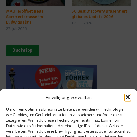
MAUI eröffnet neue
50 Best Discovery präsentiert
Sommerterrasse im
globales Update 2026
Ludwigpalais
17. Juli 2026
27. Juli 2026
Buchtipp
Einwilligung verwalten
Um dir ein optimales Erlebnis zu bieten, verwenden wir Technologien
wie Cookies, um Geräteinformationen zu speichern und/oder darauf
zuzugreifen. Wenn du diesen Technologien zustimmst, können wir
Daten wie das Surfverhalten oder eindeutige IDs auf dieser Website
Meistgelesen
verarbeiten. Wenn du deine Einwillligung nicht erteilst oder zurückziehst,
können bestimmte Merkmale und Funktionen beeinträchtigt werden.