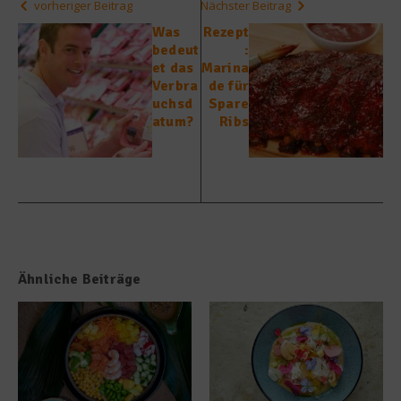
vorheriger Beitrag
Nächster Beitrag
Was
Rezept
bedeut
:
et das
Marina
Verbra
de für
uchsd
Spare
atum?
Ribs
Ähnliche Beiträge