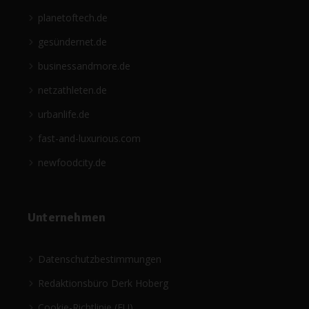
planetoftech.de
gesündernet.de
businessandmore.de
netzathleten.de
urbanlife.de
fast-and-luxurious.com
newfoodcity.de
Unternehmen
Datenschutzbestimmungen
Redaktionsbüro Derk Hoberg
Cookie-Richtlinie (EU)