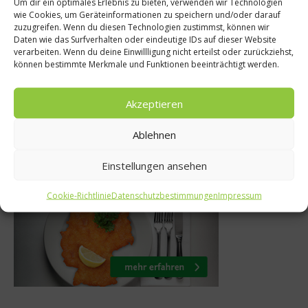
Um dir ein optimales Erlebnis zu bieten, verwenden wir Technologien
ndheit
wie Cookies, um Geräteinformationen zu speichern und/oder darauf
Schatzsuche be
zuzugreifen. Wenn du diesen Technologien zustimmst, können wir
 Was hinter
Daten wie das Surfverhalten oder eindeutige IDs auf dieser Website
#50BestTalks – D
verarbeiten. Wenn du deine Einwillligung nicht erteilst oder zurückziehst,
g steckt
können bestimmte Merkmale und Funktionen beeinträchtigt werden.
Vegas Editi
016
12. Juni 2024
Akzeptieren
Ablehnen
Was isst Deutschland
Einstellungen ansehen
Cookie-Richtlinie
Datenschutzbestimmungen
Impressum