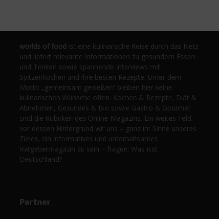
worlds of food
ist eine kulinarische Reise durch das Netz
und liefert relevante Informationen zu gesundem Essen
und Trinken sowie spannende Interviews mit
Spitzenköchen und ihre besten Rezepte. Unter dem
Motto „gemeinsam genießen“ bleiben hier keine
kulinarischen Wünsche offen. Kochen & Rezepte, Diät &
Abnehmen, Gesundes & Bio sowie Gastro & Gourmet
sind die Rubriken des Online-Magazins. Ein weites Feld,
vor dessen Hintergrund wir uns – ganz im Sinne unseres
Zieles, ein informatives und unterhaltsames
Ratgebermagazin zu sein – fragen: Was isst
Deutschland?
Partner