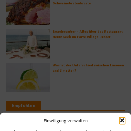
Schweinebratenkruste
Beachcomber – Alles über das Restaurant
Heinz Beck im Forte Village Resort
Was ist der Unterschied zwischen Limonen
und Limetten?
Empfohlen
Einwilligung verwalten
News