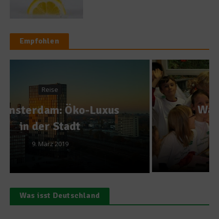
Empfohlen
Spitzenköche
Was ist ein gesundes
Pausenbrot
29. Oktober 2013
Was isst Deutschland