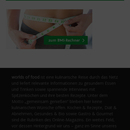
worlds of food
ist eine kulinarische Reise durch das Netz
und liefert relevante Informationen zu gesundem Essen
und Trinken sowie spannende Interviews mit
Spitzenköchen und ihre besten Rezepte. Unter dem
Motto „gemeinsam genießen“ bleiben hier keine
kulinarischen Wünsche offen. Kochen & Rezepte, Diät &
Abnehmen, Gesundes & Bio sowie Gastro & Gourmet
sind die Rubriken des Online-Magazins. Ein weites Feld,
vor dessen Hintergrund wir uns – ganz im Sinne unseres