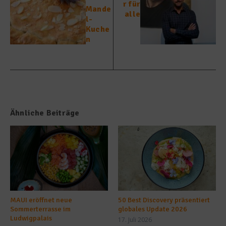
r für
Mande
alle
l-
Kuche
n
Ähnliche Beiträge
MAUI eröffnet neue
50 Best Discovery präsentiert
Sommerterrasse im
globales Update 2026
Ludwigpalais
17. Juli 2026