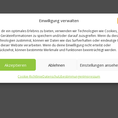
Einwilligung verwalten
dir ein optimales Erlebnis zu bieten, verwenden wir Technologien wie Cookies,
Geräteinformationen zu speichern und/oder darauf zuzugreifen. Wenn du die
hnologien zustimmst, können wir Daten wie das Surfverhalten oder eindeutige 
 dieser Website verarbeiten. Wenn du deine Einwillligung nicht erteilst oder
ückziehst, können bestimmte Merkmale und Funktionen beeinträchtigt werden.
Akzeptieren
Ablehnen
Einstellungen anseh
Rezepte
Cookie-Richtlinie
Datenschutzbestimmungen
Impressum
Rezept: Gebraten
ge
Jakobsmuscheln mi
larheit.d
getrüffelten
Zuckerschoten un
Mango
2011