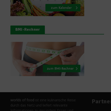
BMI-Rechner
worlds of food
ist eine kulinarische Reise
Partne
durch das Netz und liefert relevante
Informationen zu gesundem Essen und