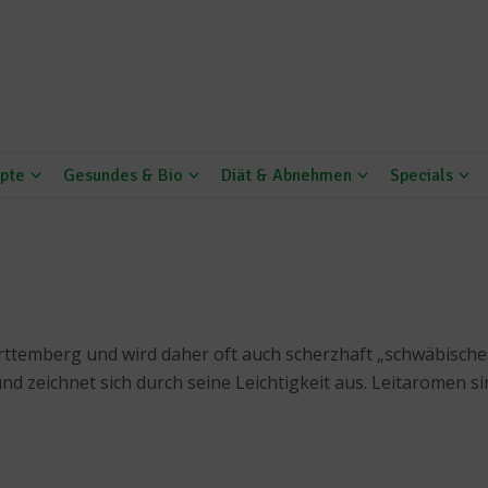
pte
Gesundes & Bio
Diät & Abnehmen
Specials
rttemberg und wird daher oft auch scherzhaft „schwäbisches
und zeichnet sich durch seine Leichtigkeit aus. Leitaromen s