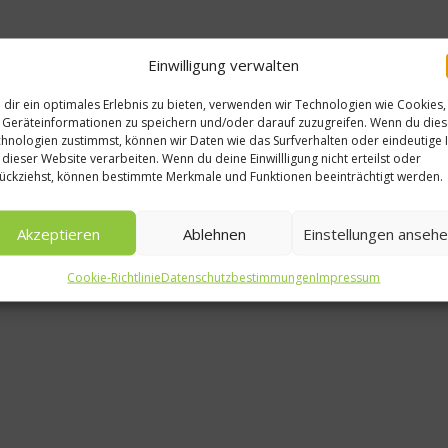
Einwilligung verwalten
dir ein optimales Erlebnis zu bieten, verwenden wir Technologien wie Cookies,
Geräteinformationen zu speichern und/oder darauf zuzugreifen. Wenn du die
hnologien zustimmst, können wir Daten wie das Surfverhalten oder eindeutige 
 dieser Website verarbeiten. Wenn du deine Einwillligung nicht erteilst oder
ückziehst, können bestimmte Merkmale und Funktionen beeinträchtigt werden.
Akzeptieren
Ablehnen
Einstellungen anseh
Unkategorisiert
Cookie-Richtlinie
Datenschutzbestimmungen
Impressum
Ernährungstipps v
irat für
Kanu-Profi Stefa
ünchen
Pfannmöller
018
23. August 2010