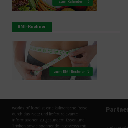
BMI-Rechner
worlds of food
ist eine kulinarische Reise
Partne
durch das Netz und liefert relevante
Informationen zu gesundem Essen und
Trinken sowie spannende Interviews mit
planetoft