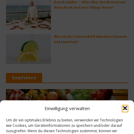
Beachcomber – Alles über das Restaurant
Heinz Beck im Forte Village Resort
Was ist der Unterschied zwischen Limonen
und Limetten?
Empfohlen
News
Ko
Einwilligung verwalten
eggieWorld –
Klaus Erfort
Um dir ein optimales Erlebnis zu bieten, verwenden wir Technologien
wie Cookies, um Geräteinformationen zu speichern und/oder darauf
.-17.02.2013
Zu
zuzugreifen. Wenn du diesen Technologien zustimmst, können wir