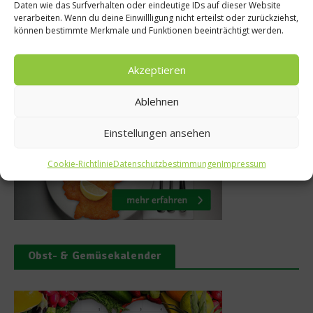
Daten wie das Surfverhalten oder eindeutige IDs auf dieser Website
4. Dezember 2012
10. S
verarbeiten. Wenn du deine Einwillligung nicht erteilst oder zurückziehst,
können bestimmte Merkmale und Funktionen beeinträchtigt werden.
Akzeptieren
Was isst Deutschland
Ablehnen
Einstellungen ansehen
Cookie-Richtlinie
Datenschutzbestimmungen
Impressum
Obst- & Gemüsekalender