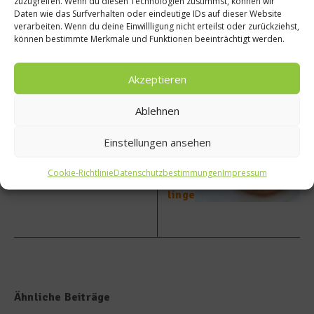
zuzugreifen. Wenn du diesen Technologien zustimmst, können wir
ezept:
Rehrü
Daten wie das Surfverhalten oder eindeutige IDs auf dieser Website
Kohlro
cken
verarbeiten. Wenn du deine Einwillligung nicht erteilst oder zurückziehst,
können bestimmte Merkmale und Funktionen beeinträchtigt werden.
uladen
im
mit
Brottei
geräuc
g mit
Akzeptieren
herte
Selleri
m
epüree
Ablehnen
Tempe
,
h an
gefüllt
Senfsa
en
Einstellungen ansehen
uce
Crêpe
s und
Cookie-Richtlinie
Datenschutzbestimmungen
Impressum
Pfiffer
linge
Ähnliche Beiträge