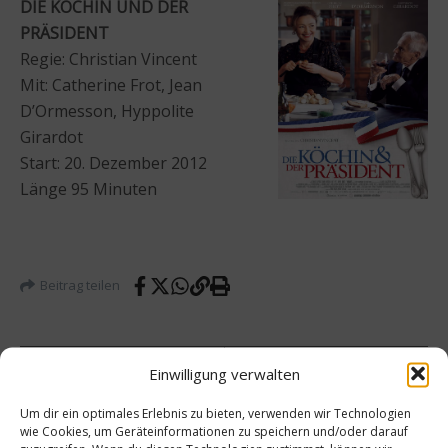
DIE KÖCHIN UND DER
PRÄSIDENT
Regie: Christian Vincent
Mit: Catherine Frot, Jean
D’Ormesson, Hyppolite
Girardot
Start: 20. Dezember 2012
Länge 95 Minuten
Beitrag teilen
Einwilligung verwalten
vorheriger Beitrag
Nächster Beitrag
Um dir ein optimales Erlebnis zu bieten, verwenden wir Technologien
Weihn
Rezept
wie Cookies, um Geräteinformationen zu speichern und/oder darauf
achtsr
: