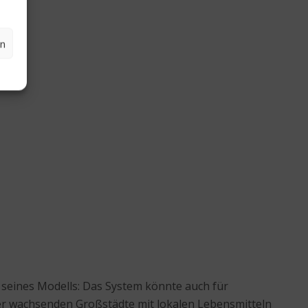
en
n seines Modells: Das System könnte auch für
ter wachsenden Großstädte mit lokalen Lebensmitteln