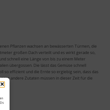
denen Pflanzen wachsen an bewässerten Türmen, die
meter großen Dach verteilt und es wirkt gerade so,
 und schnell eine Länge von bis zu einem Meter
alien übergossen. Die lässt das Gemüse schnell
l so effizient und die Ernte so ergiebig sein, dass das
 paar andere Zutaten müssen in dieser Zeit für die
sen
IDs