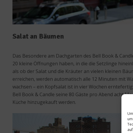
Salat an Bäumen
Das Besondere am Dachgarten des Bell Book & Candle
20 kleine Öffnungen haben, in die die Setzlinge hin
als ob der Salat und die Kräuter an vielen kleinen B
erreichen, werden automatisch alle 12 Minuten mit Wa
wachsen – ein Kopfsalat ist in vier Wochen erntefertig
Bell Book & Candle seine 80 Gäste pro Abend acht Mona
Küche hinzugekauft werden.
Um 
um 
Tec
auf