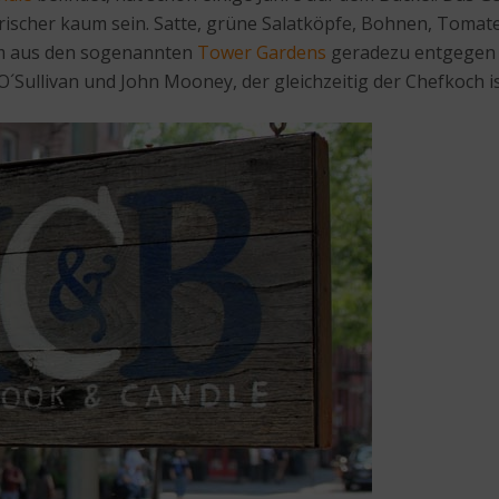
ischer kaum sein. Satte, grüne Salatköpfe, Bohnen, Tomaten
m aus den sogenannten
Tower Gardens
geradezu entgegen u
´Sullivan und John Mooney, der gleichzeitig der Chefkoch is