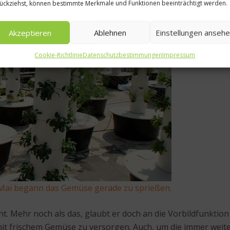
ückziehst, können bestimmte Merkmale und Funktionen beeinträchtigt werden.
Akzeptieren
Ablehnen
Einstellungen anseh
Cookie-Richtlinie
Datenschutzbestimmungen
Impressum
Mai begann das Gemüse gerade zu sprießen.
hnt. Mehr noch als das, glaubt er doch an die Vorbildfunktio
 mit frischem Gemüse zu versorgen. Auch, um die immer wei