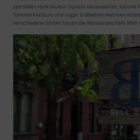
speziellen Hydrokultur-System heranwächst, könnte fr
Sommerkürbisse und sogar Erdbeeren wachsen eine
verschiedene Sorten bauen die Restaurantchefs Mick O