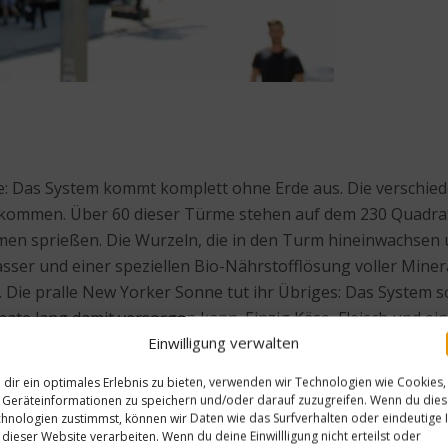
: Das System kommt komplett ohne Erde aus. Die verschie
einkommen. Über 60 dieser Türme stehen auf dem 230 Quadrat
äumen sprießen. Die Wurzeln, die in den Turm hineinwachsen
sser und einer speziellen Bio-Nährstofflösung voller Miner
. Die pralle New Yorker Sonne tut ihr Übriges: Das System sol
te lang damit versorgen kann. Einzig Käse, Fleisch und ein
Einwilligung verwalten
dir ein optimales Erlebnis zu bieten, verwenden wir Technologien wie Cookies,
Geräteinformationen zu speichern und/oder darauf zuzugreifen. Wenn du die
hnologien zustimmst, können wir Daten wie das Surfverhalten oder eindeutige 
 dieser Website verarbeiten. Wenn du deine Einwillligung nicht erteilst oder