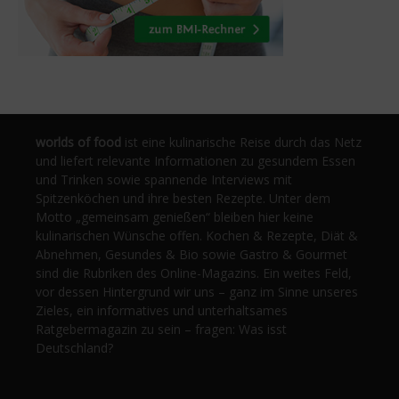
worlds of food
ist eine kulinarische Reise durch das Netz
und liefert relevante Informationen zu gesundem Essen
und Trinken sowie spannende Interviews mit
Spitzenköchen und ihre besten Rezepte. Unter dem
Motto „gemeinsam genießen“ bleiben hier keine
kulinarischen Wünsche offen. Kochen & Rezepte, Diät &
Abnehmen, Gesundes & Bio sowie Gastro & Gourmet
sind die Rubriken des Online-Magazins. Ein weites Feld,
vor dessen Hintergrund wir uns – ganz im Sinne unseres
Zieles, ein informatives und unterhaltsames
Ratgebermagazin zu sein – fragen: Was isst
Deutschland?