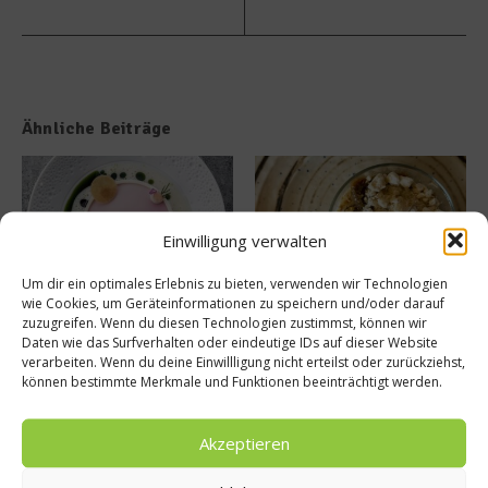
Ähnliche Beiträge
Einwilligung verwalten
Um dir ein optimales Erlebnis zu bieten, verwenden wir Technologien
wie Cookies, um Geräteinformationen zu speichern und/oder darauf
Tellersülze – Ein Rezept von
Süße Erinnerung an Teneriffa:
zuzugreifen. Wenn du diesen Technologien zustimmst, können wir
Spitzenkoch Jan Hartwig-
Das Rezept für Polvito
Daten wie das Surfverhalten oder eindeutige IDs auf dieser Website
Uruguayo
14. März 2026
verarbeiten. Wenn du deine Einwillligung nicht erteilst oder zurückziehst,
9. Juli 2025
können bestimmte Merkmale und Funktionen beeinträchtigt werden.
Akzeptieren
Buchtipp