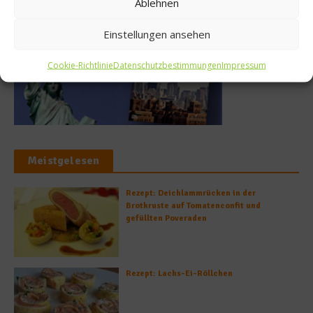
Ablehnen
Einstellungen ansehen
Cookie-Richtlinie
Datenschutzbestimmungen
Impressum
Meistgelesen
Rezept: Deichlammrücken in der
Brotkruste auf Tomatenconfit und
gefüllten Poveraden
Rezept: Lachs-Ei-Röllchen