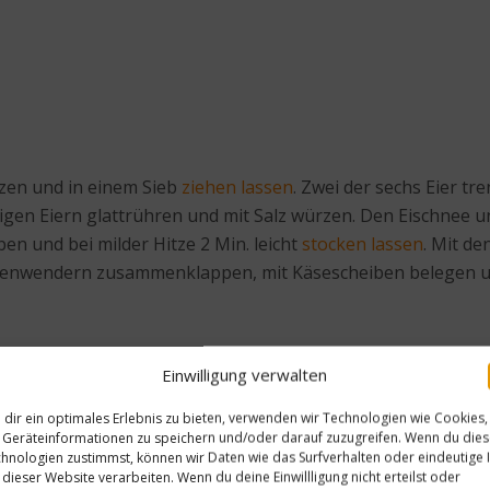
zen und in einem Sieb
ziehen lassen
. Zwei der sechs Eier tr
igen Eiern glattrühren und mit Salz würzen. Den Eischnee un
en und bei milder Hitze 2 Min. leicht
stocken lassen
. Mit d
nnenwendern zusammenklappen, mit Käsescheiben belegen un
sig mit Salz und Pfeffer verrühren, 4 EL kaltgepresstes Ra
Einwilligung verwalten
t. Vinaigrette noch einmal
abschmecken
und den Spinatsala
nd gerösteten Pinienkernen servieren.
dir ein optimales Erlebnis zu bieten, verwenden wir Technologien wie Cookies,
Geräteinformationen zu speichern und/oder darauf zuzugreifen. Wenn du die
hnologien zustimmst, können wir Daten wie das Surfverhalten oder eindeutige 
 dieser Website verarbeiten. Wenn du deine Einwillligung nicht erteilst oder