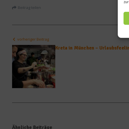
zur
Beitrag teilen
vorheriger Beitrag
Kreta in München – Urlaubsfeeli
Ähnliche Beiträge