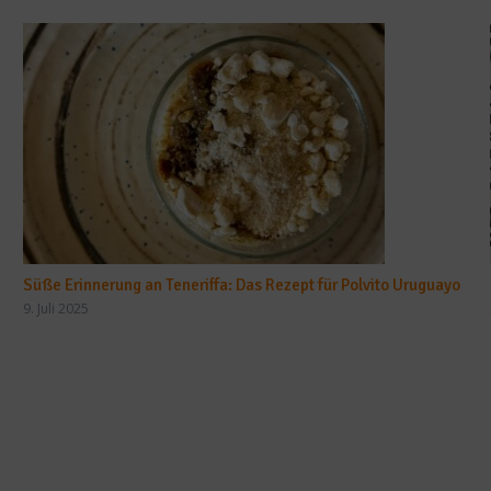
Süße Erinnerung an Teneriffa: Das Rezept für Polvito Uruguayo
9. Juli 2025