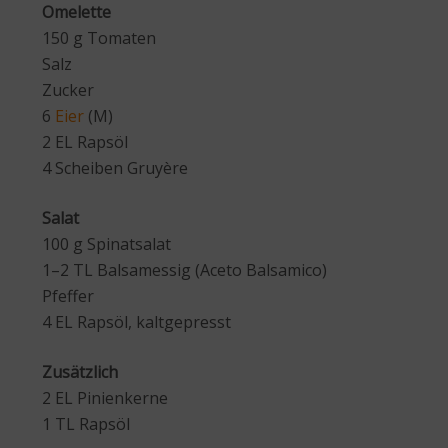
Omelette
150 g Tomaten
Salz
Zucker
6
Eier
(M)
2 EL Rapsöl
4 Scheiben Gruyère
Salat
100 g Spinatsalat
1–2 TL Balsamessig (Aceto Balsamico)
Pfeffer
4 EL Rapsöl, kaltgepresst
Zusätzlich
2 EL Pinienkerne
1 TL Rapsöl