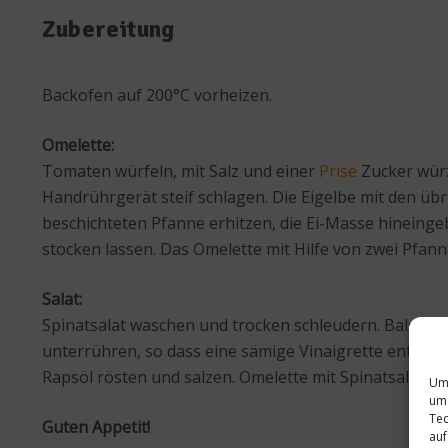
Zubereitung
Backofen auf 200°C vorheizen.
Omelette:
Tomaten würfeln, mit Salz und einer
Prise
Zucker wür
Handrührgerät steif schlagen. Die Eigelbe mit den übr
beschichteten Pfanne erhitzen, die Ei-Masse hineingeb
stocken lassen. Das Omelette mit Hilfe von zwei Pfa
Salat:
Spinatsalat waschen und trocken schleudern. Balsames
unterrühren, so dass eine sämige Vinaigrette entsteh
Rapsöl rösten und salzen. Omelette mit Spinatsalat u
Um 
um 
Tec
Guten Appetit!
auf