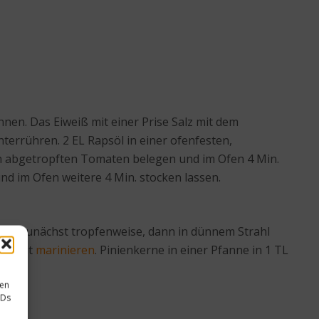
ennen. Das Eiweiß mit einer Prise Salz mit dem
terrühren. 2 EL Rapsöl in einer ofenfesten,
en abgetropften Tomaten belegen und im Ofen 4 Min.
d im Ofen weitere 4 Min. stocken lassen.
psöl zunächst tropfenweise, dann in dünnem Strahl
t damit
marinieren
. Pinienkerne in einer Pfanne in 1 TL
sen
IDs