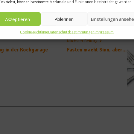
ückziehst, können bestimmte Merkmale und Funktionen beeinträchtigt werden.
Akzeptieren
Ablehnen
Einstellungen anseh
Cookie-Richtlinie
Datenschutzbestimmungen
Impressum
Nächster Beitrag
ng in der Kochgarage
Fasten macht Sinn, aber…