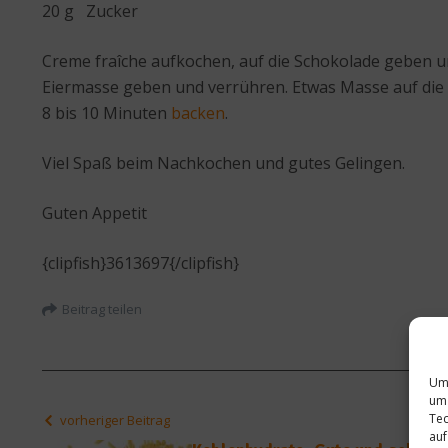
20 g Zucker
Creme fraîche aufkochen, auf die Schokolade geben u
Eiermasse geben und verrühren. Etwas Masse auf die 
8 bis 10 Minuten
backen
.
Viel Spaß beim Nachkochen und gutes Gelingen.
Guten Appetit
{clipfish}3613697{/clipfish}
Beitrag teilen
Um 
um 
Tec
vorheriger Beitrag
auf