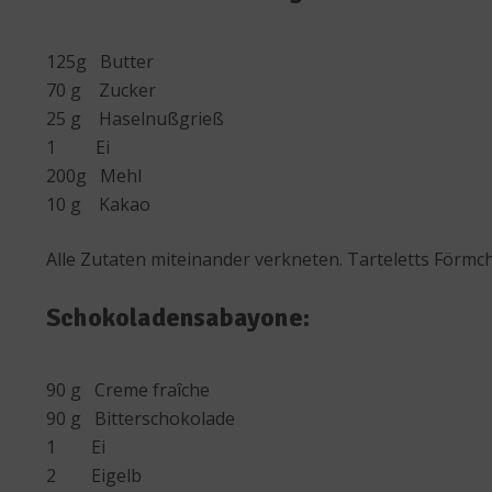
125g Butter
70 g Zucker
25 g Haselnußgrieß
1 Ei
200g Mehl
10 g Kakao
Alle Zutaten miteinander verkneten. Tarteletts Förmc
Schokoladensabayone:
90 g Creme fraîche
90 g Bitterschokolade
1 Ei
2 Eigelb