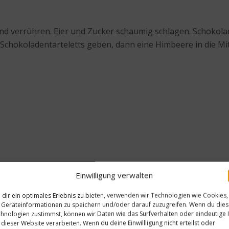
nd verrühren. Eier und Zucker schaumig schlagen. Schokol
Schokoladentarteletts geben, dann eine Himbeere in die Mi
Einwilligung verwalten
dir ein optimales Erlebnis zu bieten, verwenden wir Technologien wie Cookies,
Geräteinformationen zu speichern und/oder darauf zuzugreifen. Wenn du die
hnologien zustimmst, können wir Daten wie das Surfverhalten oder eindeutige 
Nächster Beitrag
 dieser Website verarbeiten. Wenn du deine Einwillligung nicht erteilst oder