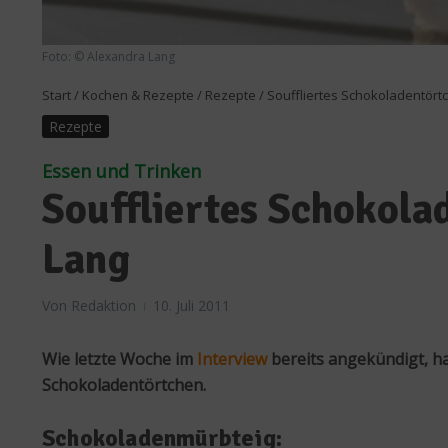
Foto: © Alexandra Lang
Start
/
Kochen & Rezepte
/
Rezepte
/
Souffliertes Schokoladentört
Rezepte
Essen und Trinken
Souffliertes Schokola
Lang
Von
Redaktion
10. Juli 2011
Wie letzte Woche im
Interview
bereits angekündigt, ha
Schokoladentörtchen.
Schokoladenmürbteig: