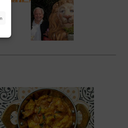
t es sich an…?
en