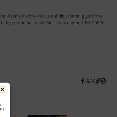
aden-Creme fraîche-Masse auf die schaumig gerührte
tte legen und nochmals Masse dazu geben. Bei 200 °C
sen
IDs