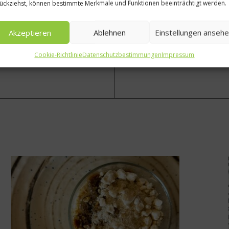
hte Kohlenhydrate
Eckart Witzigmann, wie fühl
ückziehst, können bestimmte Merkmale und Funktionen beeinträchtigt werden.
Akzeptieren
Ablehnen
Einstellungen anseh
Cookie-Richtlinie
Datenschutzbestimmungen
Impressum