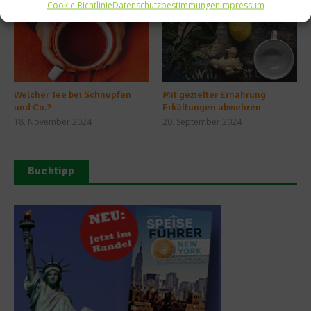
Cookie-Richtlinie
Datenschutzbestimmungen
Impressum
Welcher Tee bei Schnupfen
Mit gezielter Ernährung
und Co.?
Erkältungen abwehren
18. November 2024
20. September 2024
Buchtipp