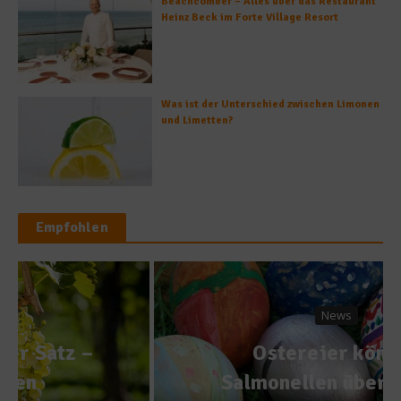
Beachcomber – Alles über das Restaurant
Heinz Beck im Forte Village Resort
Was ist der Unterschied zwischen Limonen
und Limetten?
Empfohlen
News
Ostereier können
Salmonellen übertragen