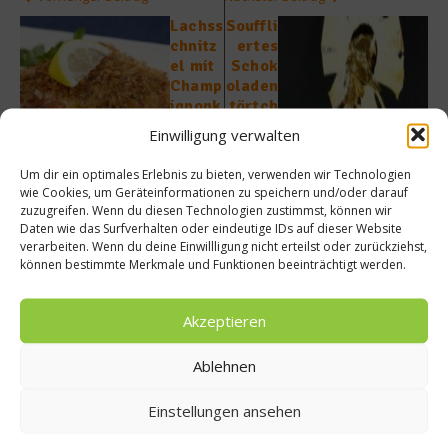
Lachss
Souffli
chnitz
ertes
el mit
Schok
Champ
oladen
ignonk
törtch
ruste
en –
Einwilligung verwalten
Rezept
von
Um dir ein optimales Erlebnis zu bieten, verwenden wir Technologien
Patissi
wie Cookies, um Geräteinformationen zu speichern und/oder darauf
er
zuzugreifen. Wenn du diesen Technologien zustimmst, können wir
Alexan
Daten wie das Surfverhalten oder eindeutige IDs auf dieser Website
dra
verarbeiten. Wenn du deine Einwillligung nicht erteilst oder zurückziehst,
können bestimmte Merkmale und Funktionen beeinträchtigt werden.
Lang
Akzeptieren
Ablehnen
Einstellungen ansehen
Ähnliche Beiträge