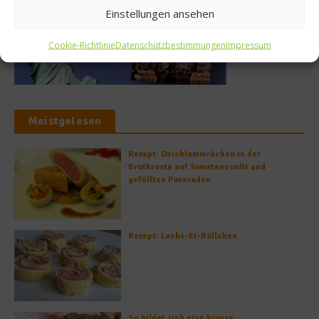
Einstellungen ansehen
Cookie-Richtlinie
Datenschutzbestimmungen
Impressum
Meistgelesen
Rezept: Deichlammrücken in der
Brotkruste auf Tomatenconfit und
gefüllten Poveraden
Rezept: Lachs-Ei-Röllchen
So bildet sich eine krosse