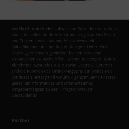
worlds of food
ist eine kulinarische Reise durch das Netz
und liefert relevante Informationen zu gesundem Essen
und Trinken sowie spannende Interviews mit
Spitzenköchen und ihre besten Rezepte. Unter dem
Motto „gemeinsam genießen“ bleiben hier keine
kulinarischen Wünsche offen. Kochen & Rezepte, Diät &
Abnehmen, Gesundes & Bio sowie Gastro & Gourmet
sind die Rubriken des Online-Magazins. Ein weites Feld,
vor dessen Hintergrund wir uns – ganz im Sinne unseres
Zieles, ein informatives und unterhaltsames
Ratgebermagazin zu sein – fragen: Was isst
Deutschland?
Partner