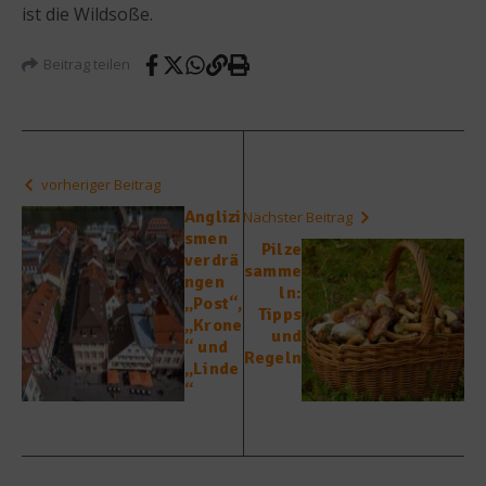
ist die Wildsoße.
Beitrag teilen
vorheriger Beitrag
Anglizi
Nächster Beitrag
smen
Pilze
verdrä
samme
ngen
ln:
„Post“,
Tipps
„Krone
und
“ und
Regeln
„Linde
“