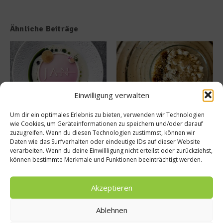
Ähnliche Beiträge
Einwilligung verwalten
Um dir ein optimales Erlebnis zu bieten, verwenden wir Technologien
Tellersülze – Ein Rezept von
Süße Erinnerung an Teneriffa:
wie Cookies, um Geräteinformationen zu speichern und/oder darauf
Spitzenkoch Jan Hartwig-
Das Rezept für Polvito
zuzugreifen. Wenn du diesen Technologien zustimmst, können wir
Uruguayo
14. März 2026
Daten wie das Surfverhalten oder eindeutige IDs auf dieser Website
9. Juli 2025
verarbeiten. Wenn du deine Einwillligung nicht erteilst oder zurückziehst,
können bestimmte Merkmale und Funktionen beeinträchtigt werden.
Buchtipp
Akzeptieren
Ablehnen