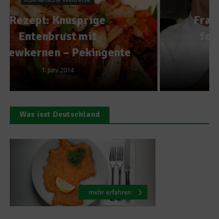
Franz Fuiko bei worlds of
food – Drei Gänge vom
Sternekoch
4. Juli 2011
Was isst Deutschland