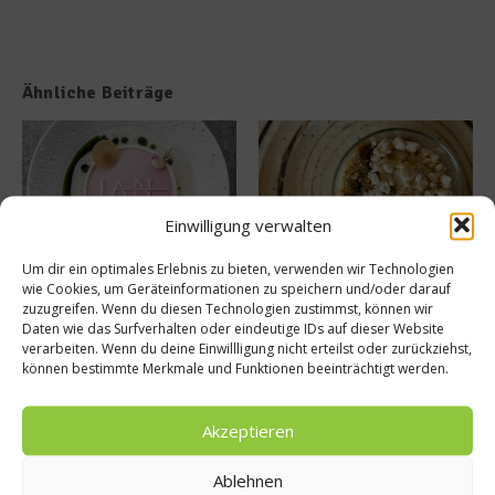
Ähnliche Beiträge
Einwilligung verwalten
Um dir ein optimales Erlebnis zu bieten, verwenden wir Technologien
Tellersülze – Ein Rezept von
Süße Erinnerung an Teneriffa:
wie Cookies, um Geräteinformationen zu speichern und/oder darauf
Spitzenkoch Jan Hartwig-
Das Rezept für Polvito
zuzugreifen. Wenn du diesen Technologien zustimmst, können wir
Uruguayo
14. März 2026
Daten wie das Surfverhalten oder eindeutige IDs auf dieser Website
9. Juli 2025
verarbeiten. Wenn du deine Einwillligung nicht erteilst oder zurückziehst,
können bestimmte Merkmale und Funktionen beeinträchtigt werden.
Buchtipp
Akzeptieren
Ablehnen