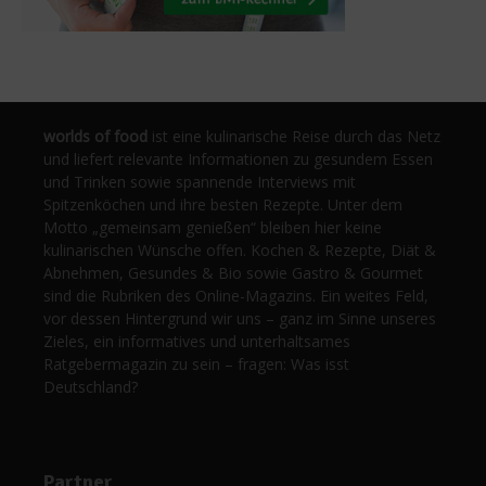
worlds of food
ist eine kulinarische Reise durch das Netz
und liefert relevante Informationen zu gesundem Essen
und Trinken sowie spannende Interviews mit
Spitzenköchen und ihre besten Rezepte. Unter dem
Motto „gemeinsam genießen“ bleiben hier keine
kulinarischen Wünsche offen. Kochen & Rezepte, Diät &
Abnehmen, Gesundes & Bio sowie Gastro & Gourmet
sind die Rubriken des Online-Magazins. Ein weites Feld,
vor dessen Hintergrund wir uns – ganz im Sinne unseres
Zieles, ein informatives und unterhaltsames
Ratgebermagazin zu sein – fragen: Was isst
Deutschland?
Partner