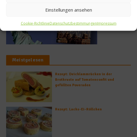
Einstellungen ansehen
Cookie-Richtlinie
Datenschutzbestimmungen
Impressum
Meistgelesen
Rezept: Deichlammrücken in der
Brotkruste auf Tomatenconfit und
gefüllten Poveraden
Rezept: Lachs-Ei-Röllchen