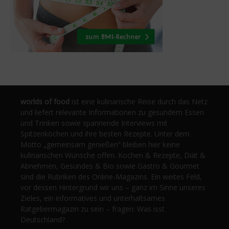
worlds of food
ist eine kulinarische Reise durch das Netz
und liefert relevante Informationen zu gesundem Essen
und Trinken sowie spannende Interviews mit
Spitzenköchen und ihre besten Rezepte. Unter dem
Motto „gemeinsam genießen“ bleiben hier keine
kulinarischen Wünsche offen. Kochen & Rezepte, Diät &
Abnehmen, Gesundes & Bio sowie Gastro & Gourmet
sind die Rubriken des Online-Magazins. Ein weites Feld,
vor dessen Hintergrund wir uns – ganz im Sinne unseres
Zieles, ein informatives und unterhaltsames
Ratgebermagazin zu sein – fragen: Was isst
Deutschland?