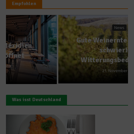
Empfohlen
News
Gute Weinernte 2013 trotz
schwieriger
Witterungsbedingungen
21. November 2013
Was isst Deutschland