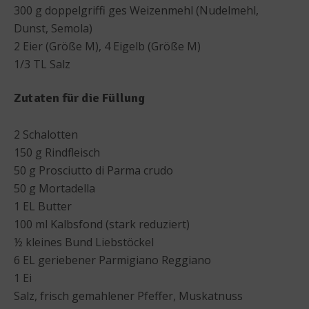
300 g doppelgriffi ges Weizenmehl (Nudelmehl,
Dunst, Semola)
2 Eier (Größe M), 4 Eigelb (Größe M)
1/3 TL Salz
Zutaten für die Füllung
2 Schalotten
150 g Rindfleisch
50 g Prosciutto di Parma crudo
50 g Mortadella
1 EL Butter
100 ml Kalbsfond (stark reduziert)
½ kleines Bund Liebstöckel
6 EL geriebener Parmigiano Reggiano
1 Ei
Salz, frisch gemahlener Pfeffer, Muskatnuss