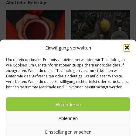
Ähnliche Beiträge
Einwilligung verwalten
Welcher Tee bei Schnupfen
Mit gezielter Ernährung
Um dir ein optimales Erlebnis zu bieten, verwenden wir Technologien
und Co.?
Erkältungen abwehren
wie Cookies, um Geräteinformationen zu speichern und/oder darauf
18. November 2024
20. September 2024
zuzugreifen. Wenn du diesen Technologien zustimmst, können wir
Daten wie das Surfverhalten oder eindeutige IDs auf dieser Website
verarbeiten. Wenn du deine Einwillligung nicht erteilst oder zurückziehst,
können bestimmte Merkmale und Funktionen beeinträchtigt werden.
Buchtipp
Akzeptieren
Ablehnen
Einstellungen ansehen