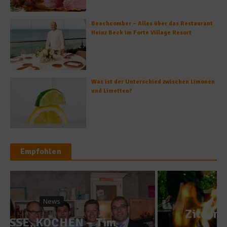
Beachcomber – Alles über das Restaurant
Heinz Beck im Forte Village Resort
Was ist der Unterschied zwischen Limonen
und Limetten?
Empfohlen
Küchentipps
Zitronen richtig ausdrücken