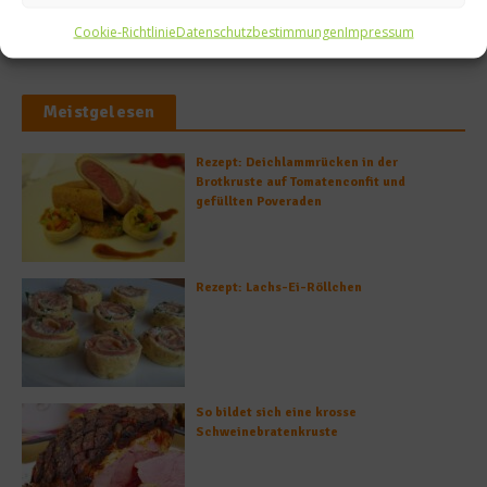
Cookie-Richtlinie
Datenschutzbestimmungen
Impressum
Meistgelesen
Rezept: Deichlammrücken in der
Brotkruste auf Tomatenconfit und
gefüllten Poveraden
Rezept: Lachs-Ei-Röllchen
So bildet sich eine krosse
Schweinebratenkruste