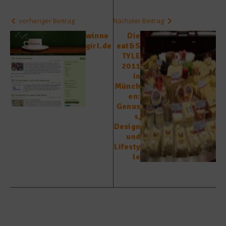
vorheriger Beitrag
Nächster Beitrag
winne
Die
girl.de
eat&S
TYLE
2011
in
Münch
en:
Genus
s,
Design
und
Lifesty
le