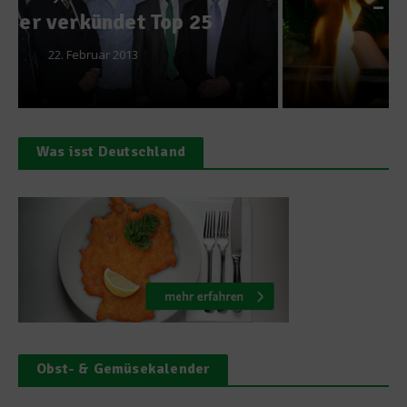
– Stefan Marquards
Küchentipps
22. Januar 2014
Was isst Deutschland
Obst- & Gemüsekalender