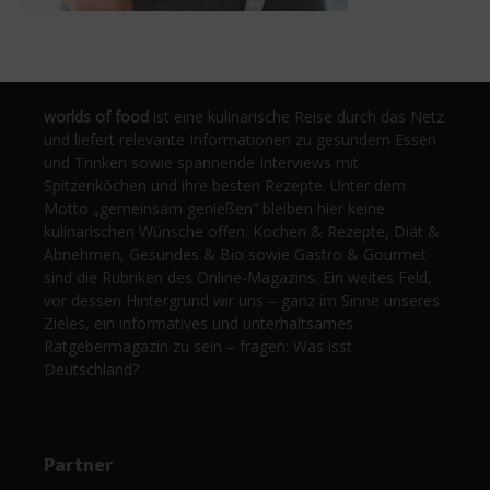
worlds of food
ist eine kulinarische Reise durch das Netz
und liefert relevante Informationen zu gesundem Essen
und Trinken sowie spannende Interviews mit
Spitzenköchen und ihre besten Rezepte. Unter dem
Motto „gemeinsam genießen“ bleiben hier keine
kulinarischen Wünsche offen. Kochen & Rezepte, Diät &
Abnehmen, Gesundes & Bio sowie Gastro & Gourmet
sind die Rubriken des Online-Magazins. Ein weites Feld,
vor dessen Hintergrund wir uns – ganz im Sinne unseres
Zieles, ein informatives und unterhaltsames
Ratgebermagazin zu sein – fragen: Was isst
Deutschland?
Partner