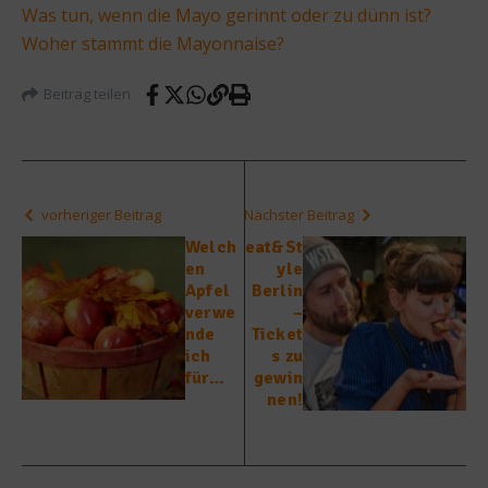
Was tun, wenn die Mayo gerinnt oder zu dünn ist?
Woher stammt die Mayonnaise?
Beitrag teilen
vorheriger Beitrag
Nächster Beitrag
Welch
eat&St
en
yle
Apfel
Berlin
verwe
–
nde
Ticket
ich
s zu
für…
gewin
nen!