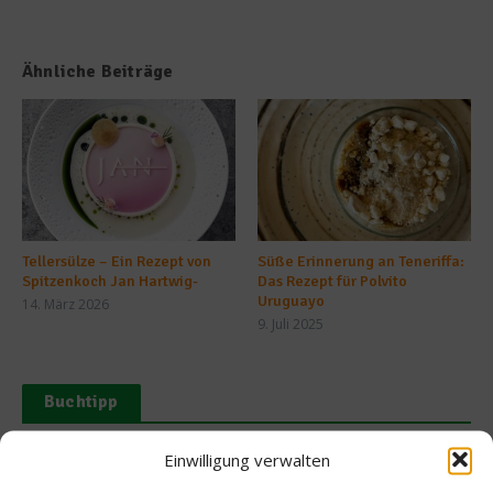
Ähnliche Beiträge
Tellersülze – Ein Rezept von
Süße Erinnerung an Teneriffa:
Spitzenkoch Jan Hartwig-
Das Rezept für Polvito
Uruguayo
14. März 2026
9. Juli 2025
Buchtipp
Einwilligung verwalten