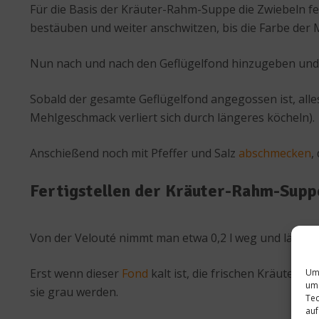
Für die Basis der Kräuter-Rahm-Suppe die Zwiebeln f
bestäuben und weiter anschwitzen, bis die Farbe der 
Nun nach und nach den Geflügelfond hinzugeben und 
Sobald der gesamte Geflügelfond angegossen ist, all
Mehlgeschmack verliert sich durch längeres köcheln).
Anschießend noch mit Pfeffer und Salz
abschmecken
,
Fertigstellen der Kräuter-Rahm-Supp
Von der Velouté nimmt man etwa 0,2 l weg und lässt si
Erst wenn dieser
Fond
kalt ist, die frischen Kräuter 
Um 
um 
sie grau werden.
Tec
auf