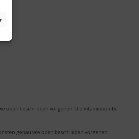
en
wie oben beschrieben vorgehen. Die Vitaminbombe
nsonsten genau wie oben beschrieben vorgehen.