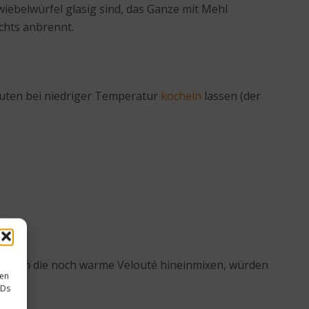
Zwiebelwürfel glasig sind, das Ganze mit Mehl
chts anbrennt.
nuten bei niedriger Temperatur
köcheln
lassen (der
äuter in die noch warme Velouté hineinmixen, würden
sen
IDs