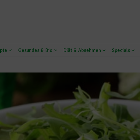
pte
Gesundes & Bio
Diät & Abnehmen
Specials