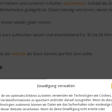
ein hacken und zunächst in Butter
anschwitzen
. Sobald die 
Mehlschwitze goldgelb ist. Dabei ständig umrühren, damit ni
immer wieder glatt rühren.
es kurz aufkochen lassen und anschließend für 30 bis 60 Mi
 da die
Velouté
als Basis bereits perfekt sein sollte.
e
e erkalten.
Einwilligung verwalten
hinzufügen und in einem Mixer fein mixen! Würde man die Kr
dir ein optimales Erlebnis zu bieten, verwenden wir Technologien wie Cookies,
Geräteinformationen zu speichern und/oder darauf zuzugreifen. Wenn du die
hnologien zustimmst, können wir Daten wie das Surfverhalten oder eindeutige 
 dieser Website verarbeiten. Wenn du deine Einwillligung nicht erteilst oder