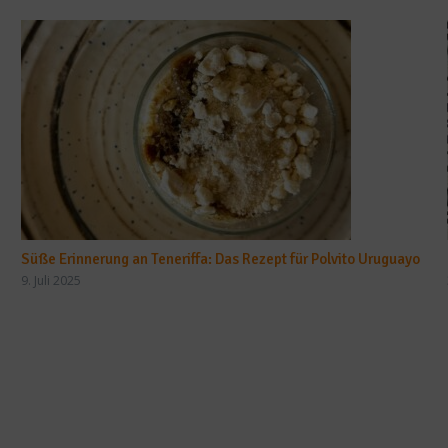
Süße Erinnerung an Teneriffa: Das Rezept für Polvito Uruguayo
9. Juli 2025