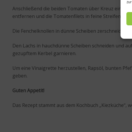
zur
Anschließend die beiden Tomaten über Kreuz einsc
entfernen und die Tomatenfilets in feine Streifen schn
Die Fenchelknollen in dünne Scheiben zerschneiden u
Den Lachs in hauchdünne Scheiben schneiden und auf
gezupftem Kerbel garnieren.
Um eine Vinaigrette herzustellen, Rapsöl, bunten Pf
geben.
Guten Appetit!
Das Rezept stammt aus dem Kochbuch „Kiezküche“, w