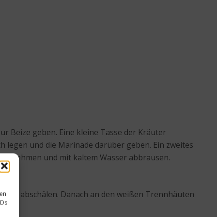
ur Beize geben. Eine kleine Tasse der Kräuter
h legen und die Marinade darüber geben. Ein zweites
eize nehmen und mit kaltem Wasser abbrausen.
ndherum abschälen. Danach an den weißen Trennhäuten
sen
IDs