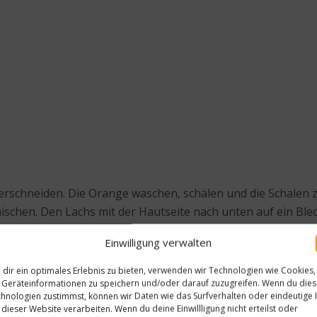
erschneiden. Die Orange waschen, schälen und die Schalen z
schen. Den Lachs mit der Hautseite nach unten auf ein Blec
 Topf darauf stellen. Nach 24 Stunden den Lachs aus der B
Einwilligung verwalten
uen.
dir ein optimales Erlebnis zu bieten, verwenden wir Technologien wie Cookies,
 Deckel und Boden abschneiden und die restliche Schale ru
Geräteinformationen zu speichern und/oder darauf zuzugreifen. Wenn du die
hnologien zustimmst, können wir Daten wie das Surfverhalten oder eindeutige 
 dieser Website verarbeiten. Wenn du deine Einwillligung nicht erteilst oder