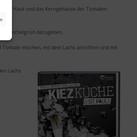
n
. Die Haut und das Kerngehäuse der Tomaten
en
 das Fenchelgrün dazugeben.
d Tomate mischen, mit dem Lachs anrichten und mit
den Lachs