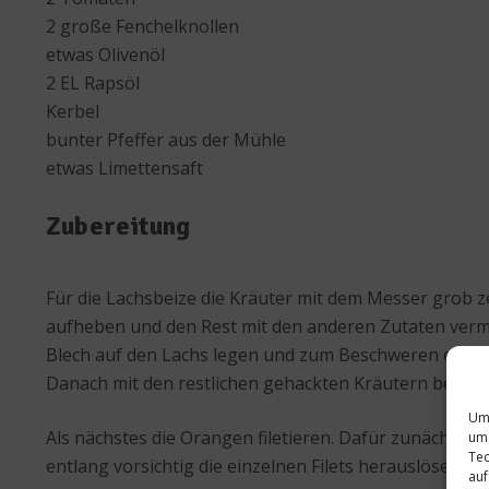
2 große Fenchelknollen
etwas Olivenöl
2 EL Rapsöl
Kerbel
bunter Pfeffer aus der Mühle
etwas Limettensaft
Zubereitung
Für die Lachsbeize die Kräuter mit dem Messer grob z
aufheben und den Rest mit den anderen Zutaten vermi
Blech auf den Lachs legen und zum Beschweren einen
Danach mit den restlichen gehackten Kräutern bestre
Um 
Als nächstes die Orangen filetieren. Dafür zunächst
um 
Tec
entlang vorsichtig die einzelnen Filets herauslösen.
auf