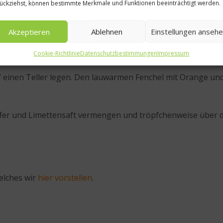
ückziehst, können bestimmte Merkmale und Funktionen beeinträchtigt werden.
hneiden und zehn Sekunden in kochendem Wasser
blanchiere
eiden.
Akzeptieren
Ablehnen
Einstellungen anseh
nd in einer Pfanne mit etwas Olivenöl kurz anbraten. Dann
Cookie-Richtlinie
Datenschutzbestimmungen
Impressum
 einen Teller legen. Den lauwarmen Fenchel mit Orange un
effer und Limettensaft vermengen und tröpfchenweise über 
elches wir
hier vorstellen
.