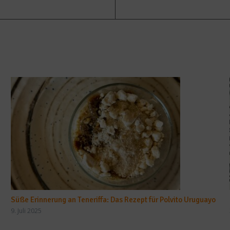
Süße Erinnerung an Teneriffa: Das Rezept für Polvito Uruguayo
9. Juli 2025