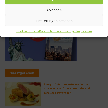
Ablehnen
Buchtipp
Einstellungen ansehen
Cookie-Richtlinie
Datenschutzbestimmungen
Impressum
Meistgelesen
Rezept: Deichlammrücken in der
Brotkruste auf Tomatenconfit und
gefüllten Poveraden