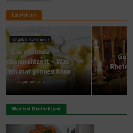
Empfohlen
Gastro & Gourmet
Sterneköche im
Gourmethimmel – Das
Rheingau Gourmet Festival
2013
7. März 2013
Was isst Deutschland