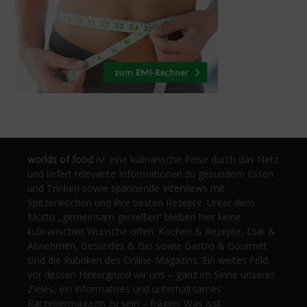
worlds of food
ist eine kulinarische Reise durch das Netz
und liefert relevante Informationen zu gesundem Essen
und Trinken sowie spannende Interviews mit
Spitzenköchen und ihre besten Rezepte. Unter dem
Motto „gemeinsam genießen“ bleiben hier keine
kulinarischen Wünsche offen. Kochen & Rezepte, Diät &
Abnehmen, Gesundes & Bio sowie Gastro & Gourmet
sind die Rubriken des Online-Magazins. Ein weites Feld,
vor dessen Hintergrund wir uns – ganz im Sinne unseres
Zieles, ein informatives und unterhaltsames
Ratgebermagazin zu sein – fragen: Was isst