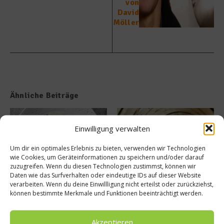
von
David
Möller
Ähnliche Beiträge
Einwilligung verwalten
Um dir ein optimales Erlebnis zu bieten, verwenden wir Technologien
wie Cookies, um Geräteinformationen zu speichern und/oder darauf
zuzugreifen. Wenn du diesen Technologien zustimmst, können wir
Daten wie das Surfverhalten oder eindeutige IDs auf dieser Website
Tellersülze – Ein Rezept von
Süße Erinnerung an Teneriffa:
verarbeiten. Wenn du deine Einwillligung nicht erteilst oder zurückziehst,
Spitzenkoch Jan Hartwig-
Das Rezept für Polvito
können bestimmte Merkmale und Funktionen beeinträchtigt werden.
Uruguayo
14. März 2026
9. Juli 2025
Akzeptieren