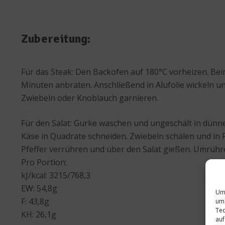
Zubereitung:
Für das Steak: Den Backofen auf 180°C vorheizen. Be
Minuten anbraten. Anschließend in Alufolie wickeln 
Zwiebeln oder Knoblauch garnieren.
Für den Salat: Gurke waschen und ungeschält in dünn
Käse in Quadrate schneiden. Zwiebeln schälen und in 
Pfeffer verrühren und über den Salat gießen. Umrühr
Pro Portion:
kJ/kcal: 3215/768,3
EW: 54,8g
Um 
F: 43,8g
um 
Tec
KH: 26,1g
auf