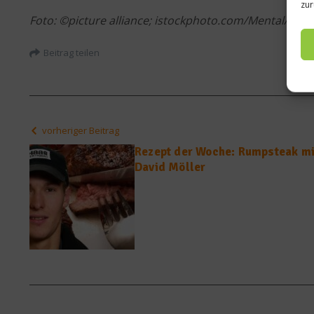
zur
Foto: ©picture alliance; istockphoto.com/MentalArt
Beitrag teilen
vorheriger Beitrag
Rezept der Woche: Rumpsteak mi
David Möller