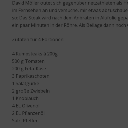
David Möller outet sich gegenüber netzathleten als 
im Fernsehen an und versuche, mir etwas abzuschauen
so: Das Steak wird nach dem Anbraten in Alufolie gep
ein paar Minuten in der Röhre. Als Beilage dann noch G
Zutaten für 4 Portionen:
4 Rumpsteaks à 200g
500 g Tomaten
200 g Feta-Käse
3 Paprikaschoten
1 Salatgurke
2 große Zwiebeln
1 Knoblauch
4 EL Olivenöl
2 EL Pflanzenöl
Salz, Pfeffer