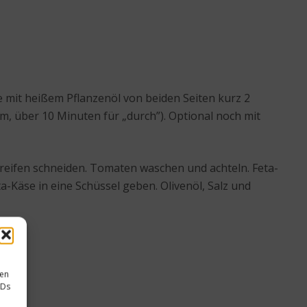
 mit heißem Pflanzenöl von beiden Seiten kurz 2
, über 10 Minuten für „durch”). Optional noch mit
reifen schneiden. Tomaten waschen und achteln. Feta-
-Käse in eine Schüssel geben. Olivenöl, Salz und
sen
IDs