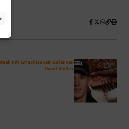
en
teak mit Griechischem Salat von
David Möller