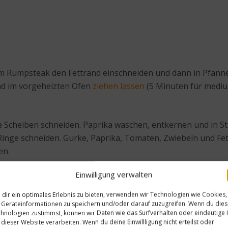
im Rumpsteak den Fettrand einschneiden und dann in Pfanne
und im vorgeheizten Ofen
ziehen lassen
(5 Minuten für medium
e Scheiben schneiden. Paprika waschen, entkernen und in St
Ringe schneiden. Gurke, Paprika, Tomaten, Zwiebeln und Feta
en.
Einwilligung verwalten
dir ein optimales Erlebnis zu bieten, verwenden wir Technologien wie Cookies,
Geräteinformationen zu speichern und/oder darauf zuzugreifen. Wenn du die
hnologien zustimmst, können wir Daten wie das Surfverhalten oder eindeutige 
 dieser Website verarbeiten. Wenn du deine Einwillligung nicht erteilst oder