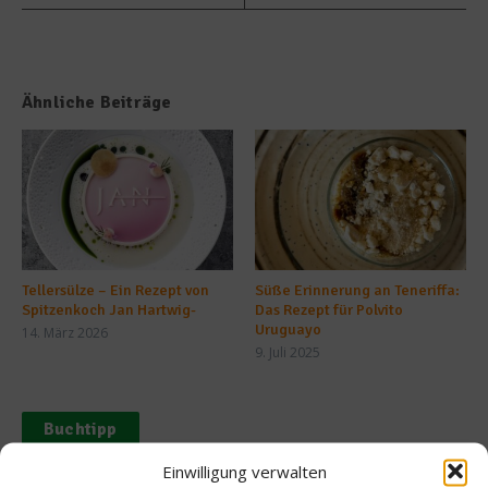
Ähnliche Beiträge
Tellersülze – Ein Rezept von
Süße Erinnerung an Teneriffa:
Spitzenkoch Jan Hartwig-
Das Rezept für Polvito
Uruguayo
14. März 2026
9. Juli 2025
Buchtipp
Einwilligung verwalten