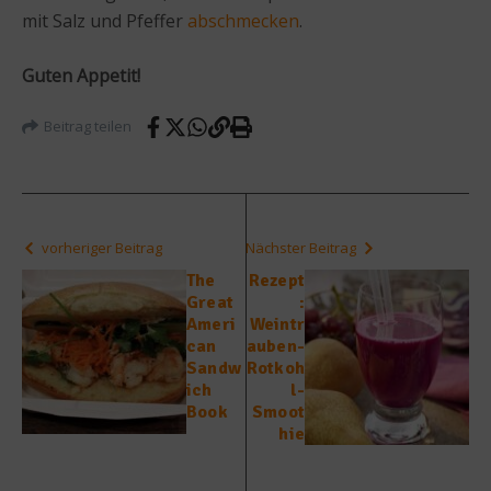
mit Salz und Pfeffer
abschmecken
.
Guten Appetit!
Beitrag teilen
vorheriger Beitrag
Nächster Beitrag
The
Rezept
Great
:
Ameri
Weintr
can
auben-
Sandw
Rotkoh
ich
l-
Book
Smoot
hie