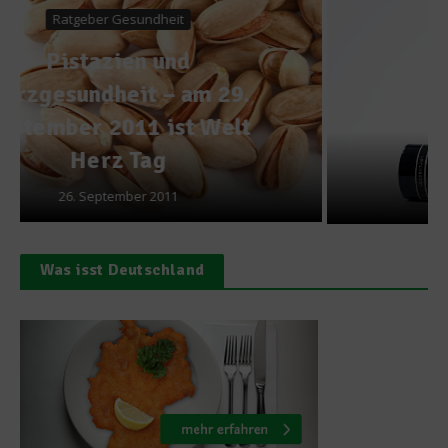
News
Von der Provokation zum
Klassiker: 20 Jahre Riesling
Unplugged
29. August 2021
Was isst Deutschland