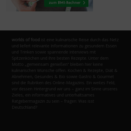
worlds of food
ist eine kulinarische Reise durch das Netz
und liefert relevante Informationen zu gesundem Essen
und Trinken sowie spannende Interviews mit
Spitzenköchen und ihre besten Rezepte. Unter dem
Motto „gemeinsam genießen“ bleiben hier keine
kulinarischen Wünsche offen. Kochen & Rezepte, Diät &
Abnehmen, Gesundes & Bio sowie Gastro & Gourmet
sind die Rubriken des Online-Magazins. Ein weites Feld,
vor dessen Hintergrund wir uns – ganz im Sinne unseres
Zieles, ein informatives und unterhaltsames
Ratgebermagazin zu sein – fragen: Was isst
Deutschland?