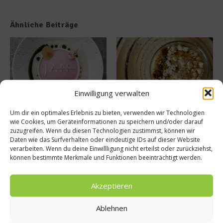
Ähnliche Beiträge
Einwilligung verwalten
Tellersülze – Ein Rezept von
Süße Erinnerung an Teneriffa:
Um dir ein optimales Erlebnis zu bieten, verwenden wir Technologien
Spitzenkoch Jan Hartwig-
Das Rezept für Polvito
wie Cookies, um Geräteinformationen zu speichern und/oder darauf
Uruguayo
14. März 2026
zuzugreifen. Wenn du diesen Technologien zustimmst, können wir
9. Juli 2025
Daten wie das Surfverhalten oder eindeutige IDs auf dieser Website
verarbeiten. Wenn du deine Einwillligung nicht erteilst oder zurückziehst,
können bestimmte Merkmale und Funktionen beeinträchtigt werden.
Buchtipp
Akzeptieren
Ablehnen