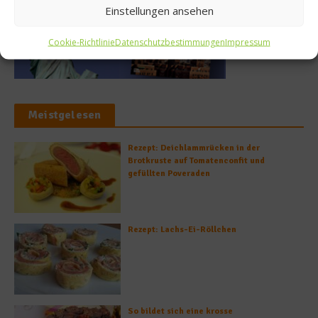
Einstellungen ansehen
Cookie-Richtlinie
Datenschutzbestimmungen
Impressum
Meistgelesen
Rezept: Deichlammrücken in der
Brotkruste auf Tomatenconfit und
gefüllten Poveraden
Rezept: Lachs-Ei-Röllchen
So bildet sich eine krosse