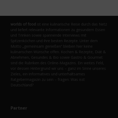
worlds of food
ist eine kulinarische Reise durch das Netz
und liefert relevante Informationen zu gesundem Essen
und Trinken sowie spannende Interviews mit
Spitzenköchen und ihre besten Rezepte. Unter dem
Motto „gemeinsam genießen“ bleiben hier keine
kulinarischen Wünsche offen. Kochen & Rezepte, Diät &
Abnehmen, Gesundes & Bio sowie Gastro & Gourmet
sind die Rubriken des Online-Magazins. Ein weites Feld,
vor dessen Hintergrund wir uns – ganz im Sinne unseres
Zieles, ein informatives und unterhaltsames
Ratgebermagazin zu sein – fragen: Was isst
Deutschland?
Partner