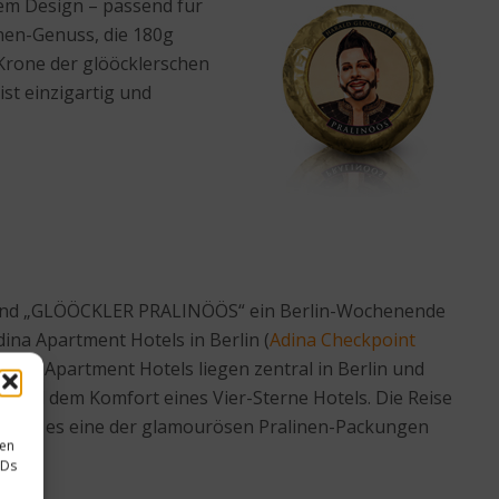
em Design – passend für
inen-Genuss, die 180g
Krone der glööcklerschen
st einzigartig und
d und „GLÖÖCKLER PRALINÖÖS“ ein Berlin-Wochenende
ina Apartment Hotels in Berlin (
Adina Checkpoint
i Adina Apartment Hotels liegen zentral in Berlin und
 und dem Komfort eines Vier-Sterne Hotels. Die Reise
ch gibt es eine der glamourösen Pralinen-Packungen
sen
IDs