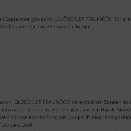
Seit September gibt es mit „GLÖÖCKLER PRALINÖÖS“ für alle
n Wochenende für zwei Personen in Berlin.
eation „GLÖÖCKLER PRALINÖÖS“ mit exquisiten Zutaten lässt 
dern natürlich auch die Herzen aller Fans von Harald Glööck
nal Glööckler-Kronen Form, bis „Leopard“, einer Kompositio
m Leopard-Look.