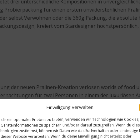
t drei unterschiedliche Kompositionen in unvergleichlich
5g Probierpackung für einen ersten unwiderstehlichen Pral
r selbst Verwöhnen oder die 360g Packung, die absolute 
ackungsdesign, kreiert vom Stardesigner höchstpersönlich, i
rung der neuen Pralinen-Kreation verlosen worlds of foo
ernachtungen für zwei Personen in einem der luxuriösen Ad
dina Hauptbahnhof oder Adina Hackerscher Markt
). Alle dre
Einwilligung verwalten
ie Unabhängigkeit eines eigenen Apartments mit dem Service
 einen Reisekostenzuschuss in Höhe von 250 Euro. Zusätzli
dir ein optimales Erlebnis zu bieten, verwenden wir Technologien wie Cookies,
Geräteinformationen zu speichern und/oder darauf zuzugreifen. Wenn du die
CKLER PRALINÖÖS“ zu gewinnen.
hnologien zustimmst, können wir Daten wie das Surfverhalten oder eindeutige 
 dieser Website verarbeiten. Wenn du deine Einwillligung nicht erteilst oder