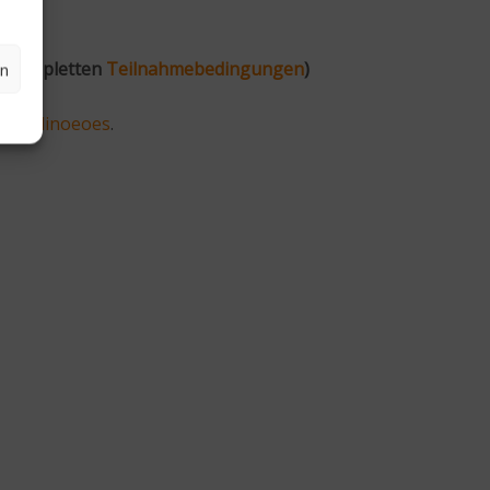
en kompletten
Teilnahmebedingungen
)
en
/pralinoeoes
.