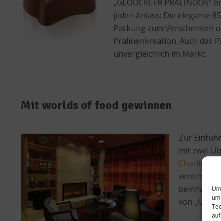
„GLÖÖCKLER PRALINÖÖS“ biete
jeden Anlass: Die elegante 8
Packung zum Verschenken ode
Pralinenkreation. Auch das P
unvergleichlich im Markt.
Mit worlds of food gewinnen
Zur Einfüh
mit zwei Üb
Charlie, A
vereinen d
beinhaltet
Um 
um 
von „GLÖÖ
Tec
auf