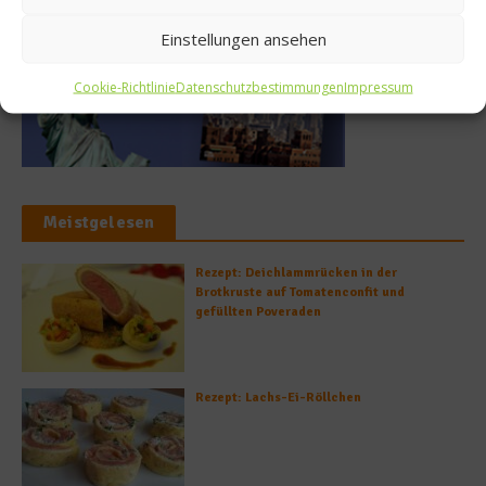
Einstellungen ansehen
Cookie-Richtlinie
Datenschutzbestimmungen
Impressum
Meistgelesen
Rezept: Deichlammrücken in der
Brotkruste auf Tomatenconfit und
gefüllten Poveraden
Rezept: Lachs-Ei-Röllchen