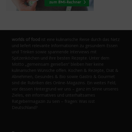
worlds of food
ist eine kulinarische Reise durch das Netz
und liefert relevante Informationen zu gesundem Essen
und Trinken sowie spannende Interviews mit
Spitzenköchen und ihre besten Rezepte. Unter dem
Motto „gemeinsam genießen“ bleiben hier keine
kulinarischen Wünsche offen. Kochen & Rezepte, Diät &
Abnehmen, Gesundes & Bio sowie Gastro & Gourmet
sind die Rubriken des Online-Magazins. Ein weites Feld,
vor dessen Hintergrund wir uns – ganz im Sinne unseres
Zieles, ein informatives und unterhaltsames
Ratgebermagazin zu sein – fragen: Was isst
Deutschland?