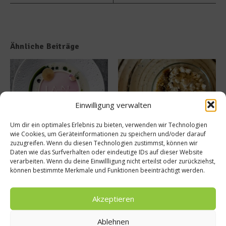
Ähnliche Beiträge
Einwilligung verwalten
Um dir ein optimales Erlebnis zu bieten, verwenden wir Technologien
Tellersülze – Ein Rezept von
Süße Erinnerung an Teneriffa:
wie Cookies, um Geräteinformationen zu speichern und/oder darauf
Spitzenkoch Jan Hartwig-
Das Rezept für Polvito
zuzugreifen. Wenn du diesen Technologien zustimmst, können wir
Uruguayo
Daten wie das Surfverhalten oder eindeutige IDs auf dieser Website
14. März 2026
verarbeiten. Wenn du deine Einwillligung nicht erteilst oder zurückziehst,
9. Juli 2025
können bestimmte Merkmale und Funktionen beeinträchtigt werden.
Buchtipp
Akzeptieren
Ablehnen