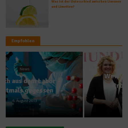
Was ist der Unterschied zwischen Limonen
und Limetten?
Empfohlen
News
Weinwettbewerb auf der
ProWein 2015 – Die
Preisträger
20. März 2015