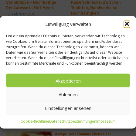
Steinkrabbe – Nachhaltige
Kaiserschnecke: Zwischen
Delikatesse in Fort Myers
Tradition, Handwerk und
Nachhaltigkeit
12. Februar 2026
19. Oktober 2025
Einwilligung verwalten
Um dir ein optimales Erlebnis zu bieten, verwenden wir Technologien
Buchtipp
wie Cookies, um Geräteinformationen zu speichern und/oder darauf
zuzugreifen. Wenn du diesen Technologien zustimmst, können wir
Daten wie das Surfverhalten oder eindeutige IDs auf dieser Website
verarbeiten. Wenn du deine Einwillligung nicht erteilst oder zurückziehst,
können bestimmte Merkmale und Funktionen beeinträchtigt werden.
Akzeptieren
Ablehnen
Einstellungen ansehen
Meistgelesen
Cookie-Richtlinie
Datenschutzbestimmungen
Impressum
Rezept: Deichlammrücken in der