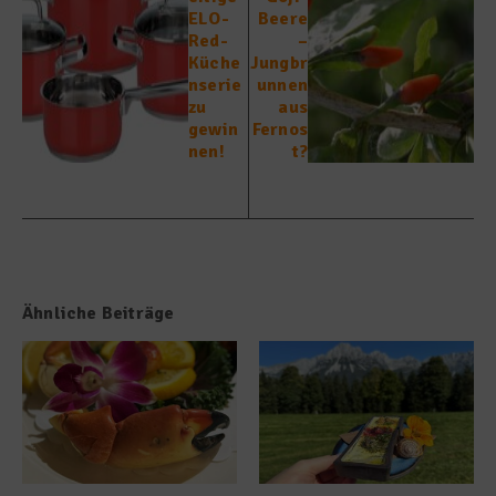
ELO-
Beere
Red-
–
Küche
Jungbr
nserie
unnen
zu
aus
gewin
Fernos
nen!
t?
Ähnliche Beiträge