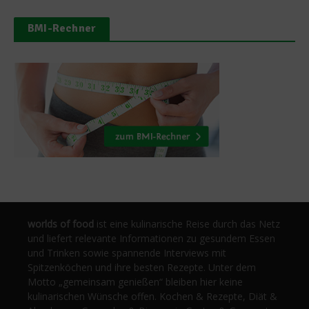
BMI-Rechner
worlds of food
ist eine kulinarische Reise durch das Netz
und liefert relevante Informationen zu gesundem Essen
und Trinken sowie spannende Interviews mit
Spitzenköchen und ihre besten Rezepte. Unter dem
Motto „gemeinsam genießen“ bleiben hier keine
kulinarischen Wünsche offen. Kochen & Rezepte, Diät &