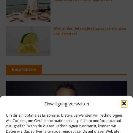
Was ist der Unterschied zwischen Limonen
und Limetten?
Empfohlen
Re
News
Einwilligung verwalten
Rezept d
g: Abschied vom
Um dir ein optimales Erlebnis zu bieten, verwenden wir Technologien
Banan
DFB
wie Cookies, um Geräteinformationen zu speichern und/oder darauf
zuzugreifen. Wenn du diesen Technologien zustimmst, können wir
23. Au
Daten wie das Surfverhalten oder eindeutige IDs auf dieser Website
31. Januar 2017