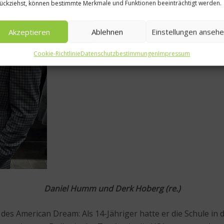
ückziehst, können bestimmte Merkmale und Funktionen beeinträchtigt werden.
Akzeptieren
Ablehnen
Einstellungen anseh
Cookie-Richtlinie
Datenschutzbestimmungen
Impressum
Daniel Humm und Derk Hoberg (re.)
es American Dream: Als 14-Jähriger hatte er die Schule in