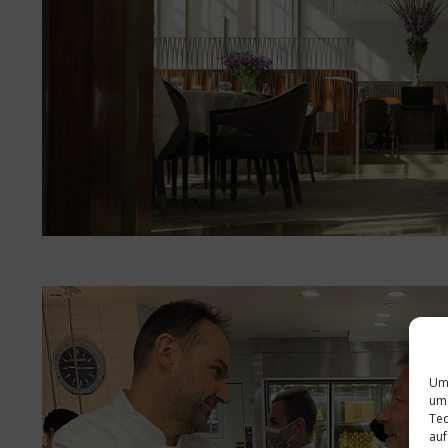
Um 
um 
Tec
auf