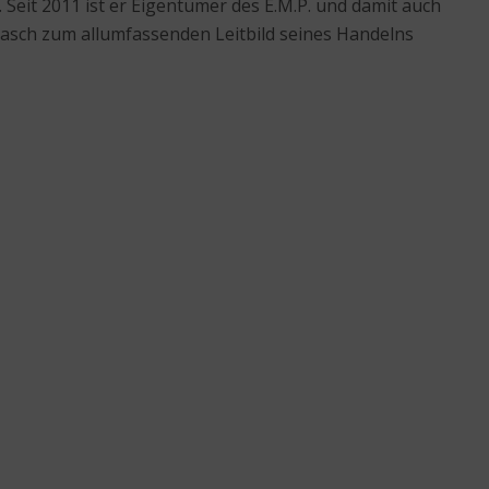
Seit 2011 ist er Eigentümer des E.M.P. und damit auch
e rasch zum allumfassenden Leitbild seines Handelns