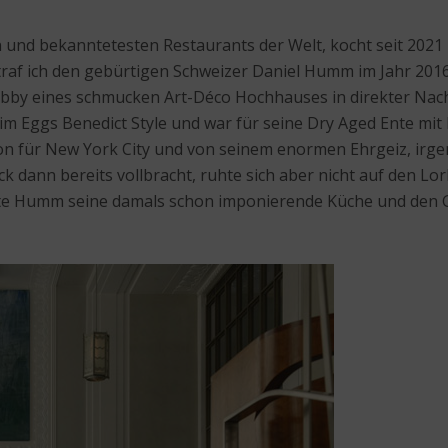
n und bekanntetesten Restaurants der Welt, kocht seit 2021 
 traf ich den gebürtigen Schweizer Daniel Humm im Jahr 201
bby eines schmucken Art-Déco Hochhauses in direkter Nach
r im Eggs Benedict Style und war für seine Dry Aged Ente mi
tion für New York City und von seinem enormen Ehrgeiz, ir
k dann bereits vollbracht, ruhte sich aber nicht auf den Lo
rte Humm seine damals schon imponierende Küche und den G