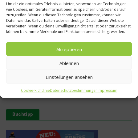
Um dir ein optimales Erlebnis zu bieten, verwenden wir Technologien
wie Cookies, um Geräteinformationen zu speichern und/oder darauf
zuzugreifen. Wenn du diesen Technologien zustimmst, können wir
Daten wie das Surfverhalten oder eindeutige IDs auf dieser Website
Ähnliche Beiträge
verarbeiten. Wenn du deine Einwillligung nicht erteilst oder zurückziehst,
können bestimmte Merkmale und Funktionen beeinträchtigt werden.
Akzeptieren
Ablehnen
Die richtige Ernährung für eine
Mayrlife Medical Health
Einstellungen ansehen
gesunde Prostata
Resort Altaussee eröffnet
Kochschule
15. September 2025
Cookie-Richtlinie
Datenschutzbestimmungen
Impressum
9. April 2025
Buchtipp