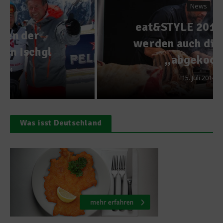
News
eat&STYLE 2014 – Jetzt
werden auch die Männer
„abgekocht“
15. Juli 2014
Was isst Deutschland