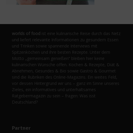
worlds of food
ist eine kulinarische Reise durch das Netz
und liefert relevante Informationen zu gesundem Essen
und Trinken sowie spannende Interviews mit
Spitzenköchen und ihre besten Rezepte. Unter dem
Motto „gemeinsam genießen“ bleiben hier keine
kulinarischen Wünsche offen. Kochen & Rezepte, Diät &
Abnehmen, Gesundes & Bio sowie Gastro & Gourmet
sind die Rubriken des Online-Magazins. Ein weites Feld,
vor dessen Hintergrund wir uns – ganz im Sinne unseres
Zieles, ein informatives und unterhaltsames
Ratgebermagazin zu sein – fragen: Was isst
Deutschland?
Partner