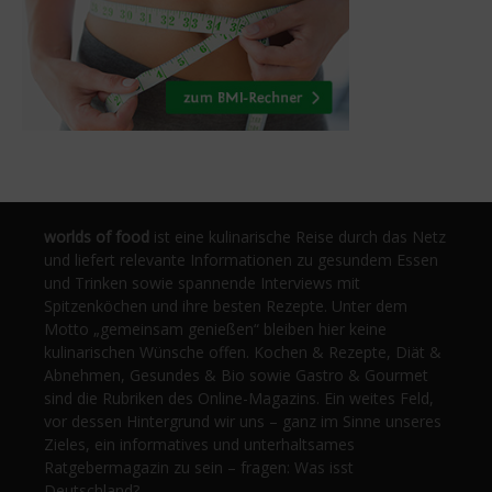
worlds of food
ist eine kulinarische Reise durch das Netz
und liefert relevante Informationen zu gesundem Essen
und Trinken sowie spannende Interviews mit
Spitzenköchen und ihre besten Rezepte. Unter dem
Motto „gemeinsam genießen“ bleiben hier keine
kulinarischen Wünsche offen. Kochen & Rezepte, Diät &
Abnehmen, Gesundes & Bio sowie Gastro & Gourmet
sind die Rubriken des Online-Magazins. Ein weites Feld,
vor dessen Hintergrund wir uns – ganz im Sinne unseres
Zieles, ein informatives und unterhaltsames
Ratgebermagazin zu sein – fragen: Was isst
Deutschland?