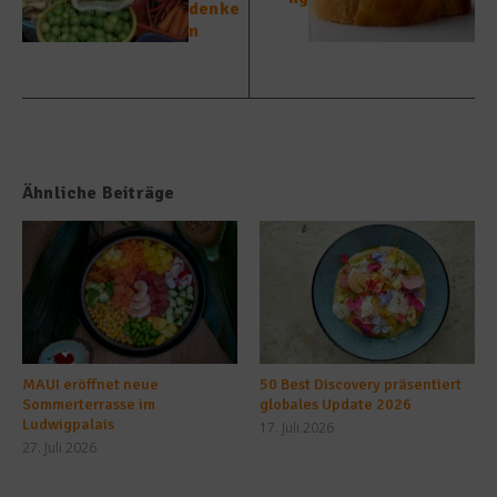
denke
n
Ähnliche Beiträge
MAUI eröffnet neue
50 Best Discovery präsentiert
Sommerterrasse im
globales Update 2026
Ludwigpalais
17. Juli 2026
27. Juli 2026