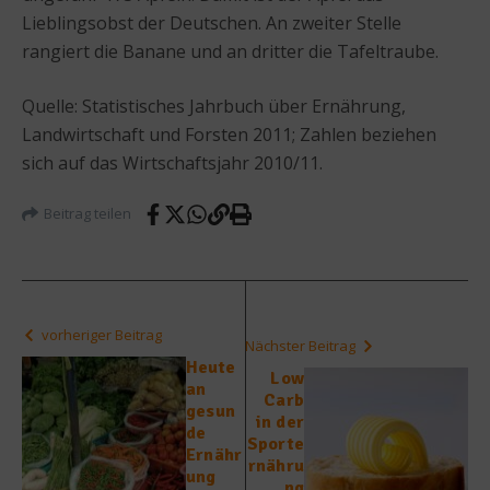
Lieblingsobst der Deutschen. An zweiter Stelle
rangiert die Banane und an dritter die Tafeltraube.
Quelle: Statistisches Jahrbuch über Ernährung,
Landwirtschaft und Forsten 2011; Zahlen beziehen
sich auf das Wirtschaftsjahr 2010/11.
Beitrag teilen
vorheriger Beitrag
Nächster Beitrag
Heute
Low
an
Carb
gesun
in der
de
Sporte
Ernähr
rnähru
ung
ng