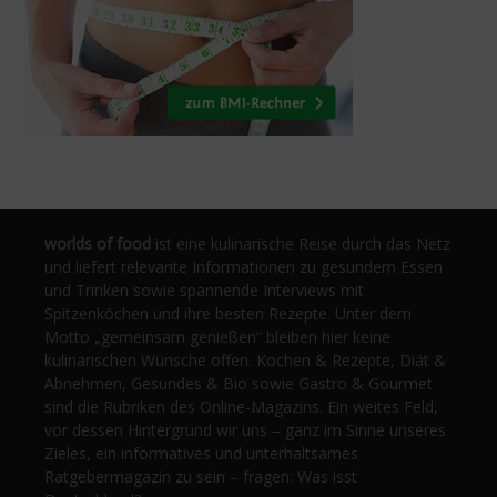
worlds of food
ist eine kulinarische Reise durch das Netz
und liefert relevante Informationen zu gesundem Essen
und Trinken sowie spannende Interviews mit
Spitzenköchen und ihre besten Rezepte. Unter dem
Motto „gemeinsam genießen“ bleiben hier keine
kulinarischen Wünsche offen. Kochen & Rezepte, Diät &
Abnehmen, Gesundes & Bio sowie Gastro & Gourmet
sind die Rubriken des Online-Magazins. Ein weites Feld,
vor dessen Hintergrund wir uns – ganz im Sinne unseres
Zieles, ein informatives und unterhaltsames
Ratgebermagazin zu sein – fragen: Was isst