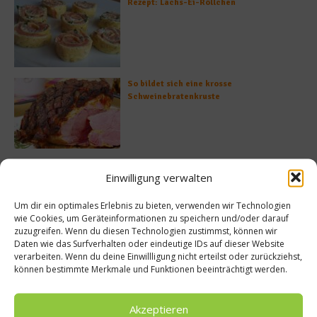
Rezept: Lachs-Ei-Röllchen
So bildet sich eine krosse
Schweinebratenkruste
Beachcomber – Alles über das Restaurant
Einwilligung verwalten
Heinz Beck im Forte Village Resort
Um dir ein optimales Erlebnis zu bieten, verwenden wir Technologien
wie Cookies, um Geräteinformationen zu speichern und/oder darauf
zuzugreifen. Wenn du diesen Technologien zustimmst, können wir
Daten wie das Surfverhalten oder eindeutige IDs auf dieser Website
Was ist der Unterschied zwischen Limonen
verarbeiten. Wenn du deine Einwillligung nicht erteilst oder zurückziehst,
und Limetten?
können bestimmte Merkmale und Funktionen beeinträchtigt werden.
Akzeptieren