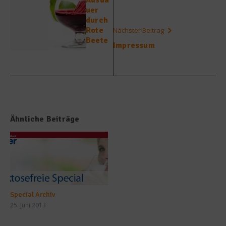
Ausda
uer
durch
Rote
Nächster Beitrag
Beete
Impressum
Ähnliche Beiträge
Special Archiv
25. Juni 2013