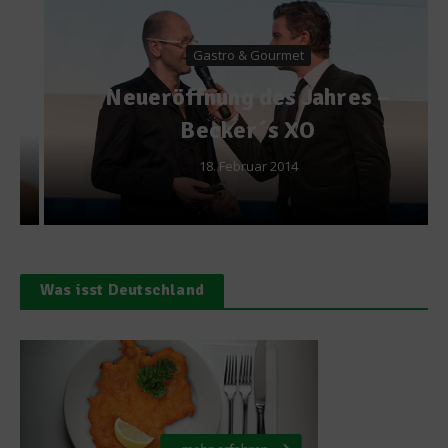
Gastro & Gourmet
Neueröffnung des Jahres –
Becker´s XO
18. Februar 2014
Was isst Deutschland