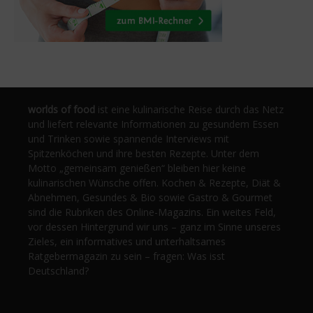
worlds of food
ist eine kulinarische Reise durch das Netz
und liefert relevante Informationen zu gesundem Essen
und Trinken sowie spannende Interviews mit
Spitzenköchen und ihre besten Rezepte. Unter dem
Motto „gemeinsam genießen“ bleiben hier keine
kulinarischen Wünsche offen. Kochen & Rezepte, Diät &
Abnehmen, Gesundes & Bio sowie Gastro & Gourmet
sind die Rubriken des Online-Magazins. Ein weites Feld,
vor dessen Hintergrund wir uns – ganz im Sinne unseres
Zieles, ein informatives und unterhaltsames
Ratgebermagazin zu sein – fragen: Was isst
Deutschland?