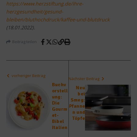
https://www.herzstiftung.de/ihre-
herzgesundheit/gesund-
bleiben/bluthochdruck/kaffee-und-blutdruck
(18.01.2022).
Beitrag teilen
vorheriger Beitrag
Nächster Beitrag
Buchv
Neu
orstell
bei
ung:
Smeg:
Die
Pfanne
Gourm
n und
et-
Töpfe
Bibel
Italien