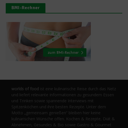
BMI-Rechner
worlds of food
ist eine kulinarische Reise durch das Netz
und liefert relevante Informationen zu gesundem Essen
und Trinken sowie spannende Interviews mit
Spitzenköchen und ihre besten Rezepte. Unter dem
Motto „gemeinsam genießen“ bleiben hier keine
kulinarischen Wünsche offen. Kochen & Rezepte, Diät &
Abnehmen, Gesundes & Bio sowie Gastro & Gourmet