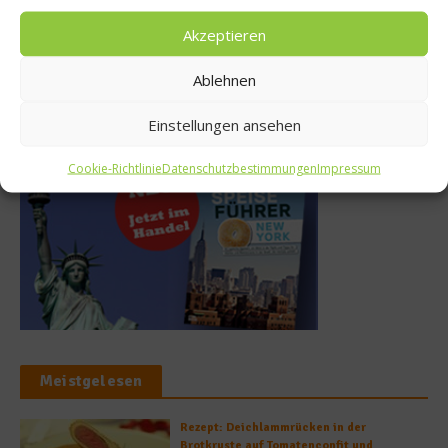
Kohlenhydrate – mal
Fatburner: Natürliche
verteufelt, mal gepriesen
Lebensmittel als Abnehmhelfer
Akzeptieren
12. Dezember 2020
21. Mai 2017
Ablehnen
Buchtipp
Einstellungen ansehen
Cookie-Richtlinie
Datenschutzbestimmungen
Impressum
Meistgelesen
Rezept: Deichlammrücken in der
Brotkruste auf Tomatenconfit und