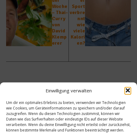
der
er
Woche
Sport
– Thai-
verbre
Curry
nnt
von
wie
David
viele
Klemp
Kalori
erer
en?
Ähnliche Beiträge
Einwilligung verwalten
Um dir ein optimales Erlebnis zu bieten, verwenden wir Technologien
wie Cookies, um Geräteinformationen zu speichern und/oder darauf
zuzugreifen. Wenn du diesen Technologien zustimmst, können wir
Daten wie das Surfverhalten oder eindeutige IDs auf dieser Website
verarbeiten. Wenn du deine Einwillligung nicht erteilst oder zurückziehst,
können bestimmte Merkmale und Funktionen beeinträchtigt werden.