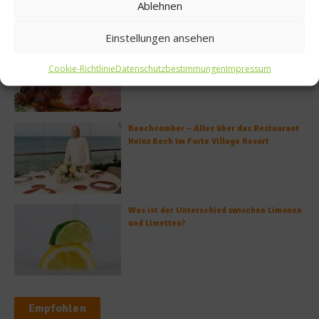
Ablehnen
Einstellungen ansehen
So bildet sich eine krosse
Schweinebratenkruste
Cookie-Richtlinie
Datenschutzbestimmungen
Impressum
Beachcomber – Alles über das Restaurant
Heinz Beck im Forte Village Resort
Was ist der Unterschied zwischen Limonen
und Limetten?
Empfohlen