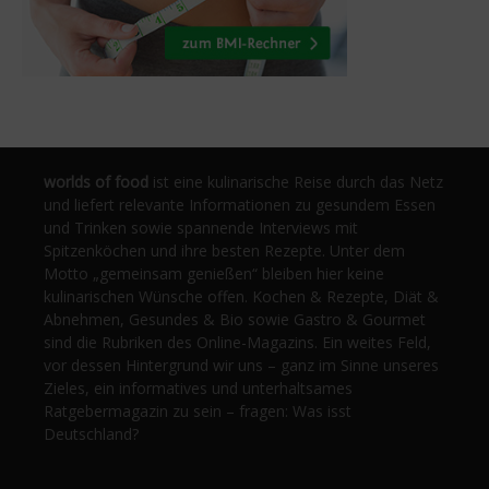
worlds of food
ist eine kulinarische Reise durch das Netz
und liefert relevante Informationen zu gesundem Essen
und Trinken sowie spannende Interviews mit
Spitzenköchen und ihre besten Rezepte. Unter dem
Motto „gemeinsam genießen“ bleiben hier keine
kulinarischen Wünsche offen. Kochen & Rezepte, Diät &
Abnehmen, Gesundes & Bio sowie Gastro & Gourmet
sind die Rubriken des Online-Magazins. Ein weites Feld,
vor dessen Hintergrund wir uns – ganz im Sinne unseres
Zieles, ein informatives und unterhaltsames
Ratgebermagazin zu sein – fragen: Was isst
Deutschland?