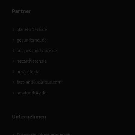
Partner
planetoftech.de
gesündernet.de
businessandmore.de
netzathleten.de
urbanlife.de
fast-and-luxurious.com
newfoodcity.de
Unternehmen
Datenschutzbestimmungen