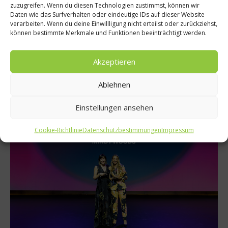
der im Voraus angekündigten Sonderpreise geehrt.
zuzugreifen. Wenn du diesen Technologien zustimmst, können wir
Daten wie das Surfverhalten oder eindeutige IDs auf dieser Website
Dazu gehörten: Die Gewinnerin von Champions of
verarbeiten. Wenn du deine Einwillligung nicht erteilst oder zurückziehst,
Change,
Mindy Woods
, Inhaberin von Karkalla On
können bestimmte Merkmale und Funktionen beeinträchtigt werden.
Country, einem kulinarischen und kulturellen
Speiseerlebnis auf Bundjalung Country in Australien,
Akzeptieren
das die Gäste dazu einlädt, sich mit der Kultur der
Aborigines und einheimischen Zutaten aus der Region
Ablehnen
zu verbinden.
Einstellungen ansehen
Cookie-Richtlinie
Datenschutzbestimmungen
Impressum