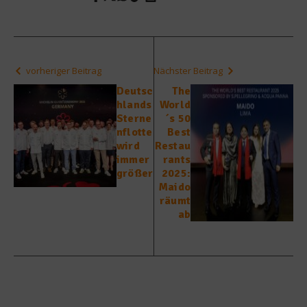
vorheriger Beitrag
Nächster Beitrag
Deutsc
The
hlands
World
Sterne
´s 50
nflotte
Best
wird
Restau
immer
rants
größer
2025:
Maido
räumt
ab