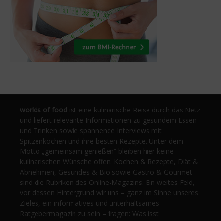
worlds of food
ist eine kulinarische Reise durch das Netz
und liefert relevante Informationen zu gesundem Essen
und Trinken sowie spannende Interviews mit
Spitzenköchen und ihre besten Rezepte. Unter dem
Motto „gemeinsam genießen“ bleiben hier keine
kulinarischen Wünsche offen. Kochen & Rezepte, Diät &
Abnehmen, Gesundes & Bio sowie Gastro & Gourmet
sind die Rubriken des Online-Magazins. Ein weites Feld,
vor dessen Hintergrund wir uns – ganz im Sinne unseres
Zieles, ein informatives und unterhaltsames
Ratgebermagazin zu sein – fragen: Was isst