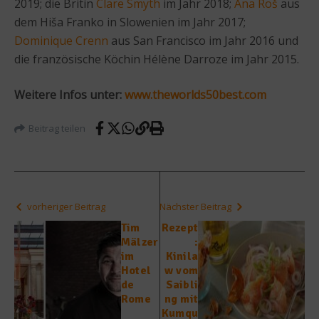
2019; die Britin
Clare Smyth
im Jahr 2018;
Ana Roš
aus
dem Hiša Franko in Slowenien im Jahr 2017;
Dominique Crenn
aus San Francisco im Jahr 2016 und
die französische Köchin Hélène Darroze im Jahr 2015.
Weitere Infos unter:
www.theworlds50best.com
Beitrag teilen
vorheriger Beitrag
Nächster Beitrag
Tim
Rezept
Mälzer
:
im
Kinila
Hotel
w vom
de
Saibli
Rome
ng mit
Kumqu