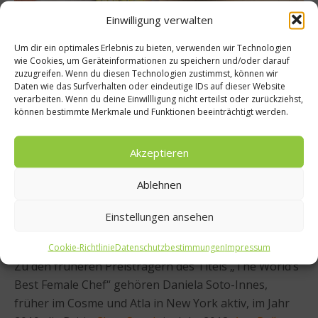
Einwilligung verwalten
Um dir ein optimales Erlebnis zu bieten, verwenden wir Technologien
wie Cookies, um Geräteinformationen zu speichern und/oder darauf
Auch Aslı Aydoğan, Leiterin von Nude Glass, gratuliert
zuzugreifen. Wenn du diesen Technologien zustimmst, können wir
Pía León: „Wir freuen uns, eine Auszeichnung zu
Daten wie das Surfverhalten oder eindeutige IDs auf dieser Website
verarbeiten. Wenn du deine Einwillligung nicht erteilst oder zurückziehst,
unterstützen, die die weiblichen Leistungen in der
können bestimmte Merkmale und Funktionen beeinträchtigt werden.
Gastronomielandschaft beleuchtet. Was Pía in ihren
Jahren an der Spitze des Central und Kjolle geschaffen
Akzeptieren
hat, ist bemerkenswert. Es ist uns eine Freude, sowohl
ihre kreative Hingabe an die Küche ihres
Ablehnen
Heimatlandes und ihr Bestreben, die peruanische
Gastronomie in der ganzen Welt bekannt zu machen,
Einstellungen ansehen
zu würdigen.
Cookie-Richtlinie
Datenschutzbestimmungen
Impressum
Zu den früheren Preisträgern des Titels „The World’s
Best Female Chef“ gehören Daniela Soto-Innes,
früher im Cosme und Atla in New York aktiv, im Jahr