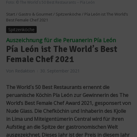
Foto: © The World´s 50 Best Restaurants -- Pía León
Start
/
Gastro & Gourmet
/
Spitzenköche
/
Pía León ist The World’s
Best Female Chef 2021
Spitzenköche
Auszeichnung für die Peruanerin Pía León
Pía León ist The World’s Best
Female Chef 2021
Von
Redaktion
30. September 2021
The World´s 50 Best Restaurants ernennt die
peruanische Köchin Pía León zur Gewinnerin des The
World’s Best Female Chef Award 2021, gesponsert von
Nude Glass. Die Chefköchin und Inhaberin des Kjolle
in Lima und Miteigentümerin Central wird für ihren
Aufstieg an die Spitze der gastronomischen Welt
ausgezeichnet. Dieses Jahr ist der Preis in diesem Jahr