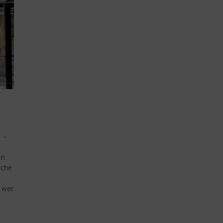
 –
en
üche
, wer