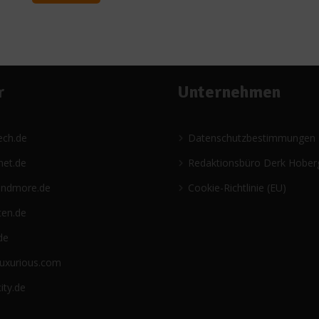
r
Unternehmen
ech.de
Datenschutzbestimmungen
net.de
Redaktionsbüro Derk Hober
andmore.de
Cookie-Richtlinie (EU)
ten.de
de
luxurious.com
ity.de