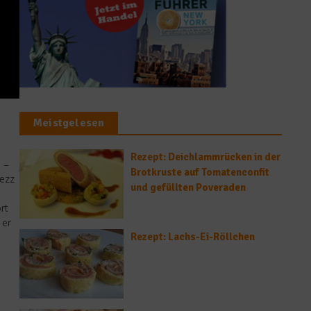
Meistgelesen
Rezept: Deichlammrücken in der
 –
Brotkruste auf Tomatenconfit
jezz
und gefüllten Poveraden
rt
 er
Rezept: Lachs-Ei-Röllchen