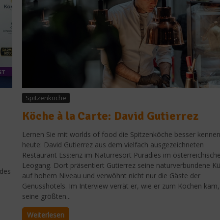
Spitzenköche
Köche à la Carte: David Gutierrez
Lernen Sie mit worlds of food die Spitzenköche besser kennen
heute: David Gutierrez aus dem vielfach ausgezeichneten
Restaurant Ess:enz im Naturresort Puradies im österreichisch
Leogang. Dort präsentiert Gutierrez seine naturverbundene K
 des
auf hohem Niveau und verwöhnt nicht nur die Gäste der
Genusshotels. Im Interview verrät er, wie er zum Kochen kam
seine größten...
Weiterlesen