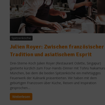
Spitzenköche
Julien Royer: Zwischen französischer
Tradition und asiatischem Esprit
Drei-Sterne-Koch Julien Royer (Restaurant Odette, Singapur)
gastierte kürzlich zum Four-Hands-Dinner mit Tohru Nakamura
München, bei dem die beiden Spitzenköche ein mehrtägiges
Feuerwerk der Kulinarik präsentierten. Wir haben mit dem
gebürtigen Franzosen über Küche, Reisen und Inspiration
gesprochen....
Weiterlesen