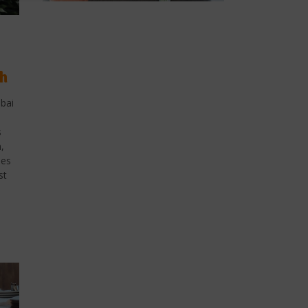
ch
bai
s
,
les
st