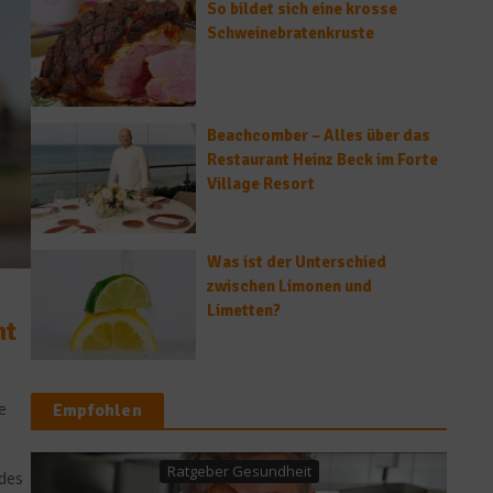
So bildet sich eine krosse
Schweinebratenkruste
Beachcomber – Alles über das
Restaurant Heinz Beck im Forte
Village Resort
Was ist der Unterschied
zwischen Limonen und
Limetten?
nt
e
Empfohlen
 des