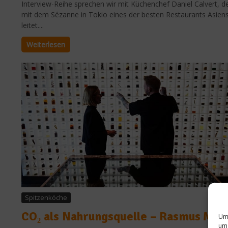
Interview-Reihe sprechen wir mit Küchenchef Daniel Calvert, d
mit dem Sézanne in Tokio eines der besten Restaurants Asien
leitet....
Weiterlesen
Spitzenköche
CO₂ als Nahrungsquelle – Rasmus Mun
Um 
um 