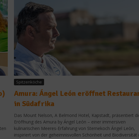
Spitzenköche
o)
Amura: Ángel León eröffnet Restaura
in Südafrika
Das Mount Nelson, A Belmond Hotel, Kapstadt, präsentiert di
Eröffnung des Amura by Ángel León – einer immersiven
hten
kulinarischen Meeres-Erfahrung von Sternekoch Ángel León,
Ratgeber Gesundheit
inspiriert von der geheimnisvollen Schönheit und Biodiversität