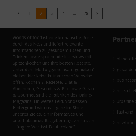
1
2
3
4
...
28
worlds of food
ist eine kulinarische Reise
Partne
durch das Netz und liefert relevante
Informationen zu gesundem Essen und
Trinken sowie spannende Interviews mit
planetoft
Spitzenköchen und ihre besten Rezepte.
Unter dem Motto „gemeinsam genießen“
gesünder
bleiben hier keine kulinarischen Wünsche
business
offen. Kochen & Rezepte, Diät &
Abnehmen, Gesundes & Bio sowie Gastro
netzathle
& Gourmet sind die Rubriken des Online-
Magazins. Ein weites Feld, vor dessen
urbanlife.
Hintergrund wir uns – ganz im Sinne
fast-and-
unseres Zieles, ein informatives und
unterhaltsames Ratgebermagazin zu sein
newfoodc
– fragen: Was isst Deutschland?