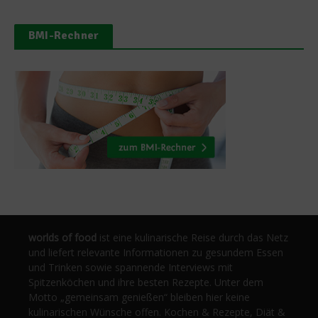
BMI-Rechner
worlds of food
ist eine kulinarische Reise durch das Netz
und liefert relevante Informationen zu gesundem Essen
und Trinken sowie spannende Interviews mit
Spitzenköchen und ihre besten Rezepte. Unter dem
Motto „gemeinsam genießen“ bleiben hier keine
kulinarischen Wünsche offen. Kochen & Rezepte, Diät &