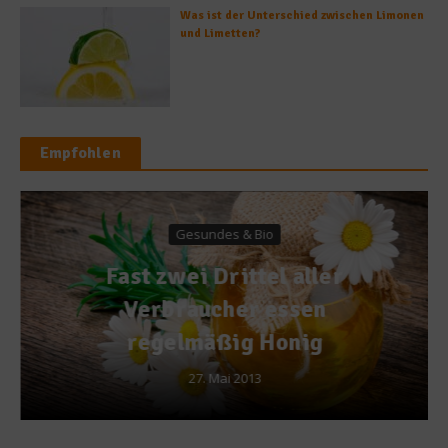
Was ist der Unterschied zwischen Limonen
und Limetten?
Empfohlen
Gesundes & Bio
Fast zwei Drittel aller
Verbraucher essen
regelmäßig Honig
27. Mai 2013