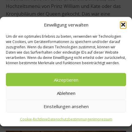
Hochzeitsmenü von Prinz William und Kate oder das
Kronjubiläum der Queen gekocht. Das war eine
extrem prägende Zeit. Danach kamen für sieben Jahre
Einwilligung verwalten
in New York bei Dan Barber. Es war sehr
naturbezogenes Arbeiten, Feld, Wald, Tiere zerlegen,
Um dir ein optimales Erlebnis zu bieten, verwenden wir Technologien
wie Cookies, um Geräteinformationen zu speichern und/oder darauf
Wurzeln ausgraben. Das schärft den Blick. Heute
zuzugreifen. Wenn du diesen Technologien zustimmst, können wir
setze ich das hier in einem anderen Maßstab um –
Daten wie das Surfverhalten oder eindeutige IDs auf dieser Website
verarbeiten. Wenn du deine Einwillligung nicht erteilst oder zurückziehst,
aber die Haltung ist geblieben.
können bestimmte Merkmale und Funktionen beeinträchtigt werden.
Ihr Team scheint ungewöhnlich konstant aufgestellt
Akzeptieren
zu sein – gerade für einen Saisonbetrieb.
Ablehnen
Darauf bin ich sehr stolz. Viele bleiben mehrere Jahre.
Das ist extrem wichtig, um sich weiterzuentwickeln.
Einstellungen ansehen
Wenn jedes Jahr fast alle gehen, fängst du immer
Cookie-Richtlinie
Datenschutzbestimmungen
Impressum
wieder bei null an.